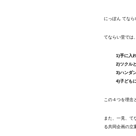
にっぽん てなら
てならい堂では
1)手に入
2)ツクル
3)ハンダ
4)子ども
この４つを理念
また、一見、て
る共同企画の立