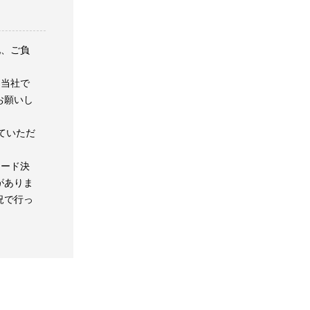
配、ご負
は当社で
お願いし
ていただ
カード決
がありま
況で行っ