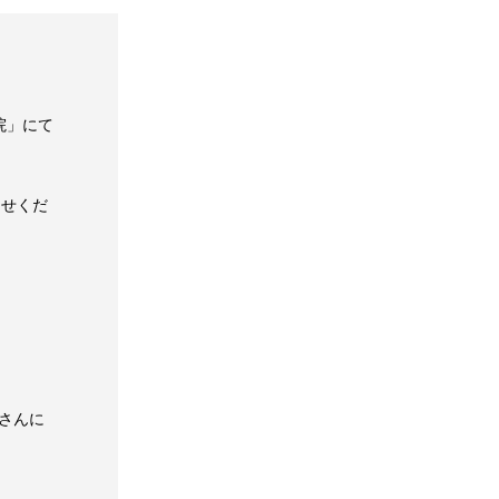
院」にて
らせくだ
】さんに