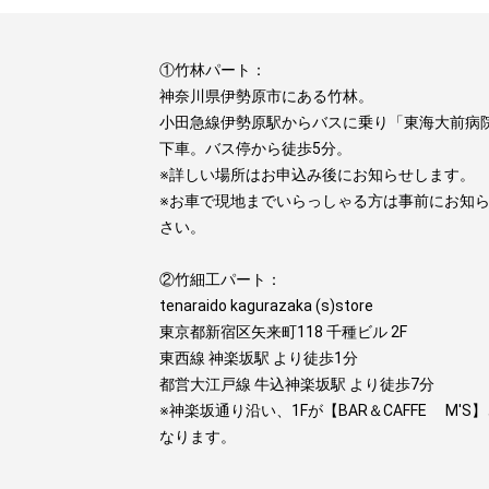
①竹林パート：
神奈川県伊勢原市にある竹林。
小田急線伊勢原駅からバスに乗り「東海大前病
下車。バス停から徒歩5分。
※詳しい場所はお申込み後にお知らせします。
※お車で現地までいらっしゃる方は事前にお知
さい。
②竹細工パート：
tenaraido kagurazaka (s)store
東京都新宿区矢来町118 千種ビル 2F
東西線 神楽坂駅 より徒歩1分
都営大江戸線 牛込神楽坂駅 より徒歩7分
※神楽坂通り沿い、1Fが【BAR＆CAFFE M'S
なります。