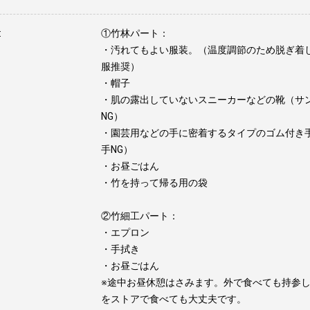
:
①竹林パート：
・汚れてもよい服装。（温度調節のため脱ぎ着
服推奨）
・帽子
・肌の露出していないスニーカーなどの靴（サ
NG）
・園芸用などの手に密着するタイプのゴム付き
手NG）
・お昼ごはん
・竹を持って帰る用の袋
②竹細工パート：
・エプロン
・手拭き
・お昼ごはん
※途中お昼休憩はさみます。外で食べても持参
をストアで食べても大丈夫です。