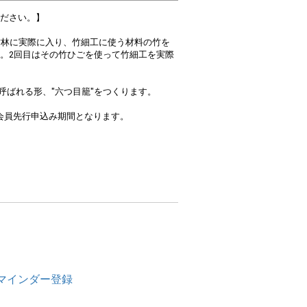
ださい。】
竹林に実際に入り、竹細工に使う材料の竹を
。2回目はその竹ひごを使って竹細工を実際
と呼ばれる形、"六つ目籠"をつくります。
ート会員先行申込み期間となります。
マインダー登録