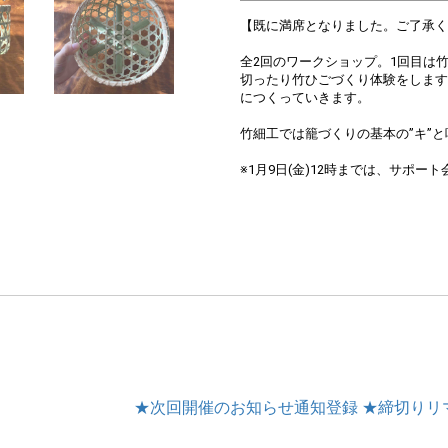
【既に満席となりました。ご了承く
全2回のワークショップ。1回目は
切ったり竹ひごづくり体験をします
につくっていきます。
竹細工では籠づくりの基本の”キ”
※1月9日(金)12時までは、サポ
★次回開催のお知らせ通知登録
★締切りリ