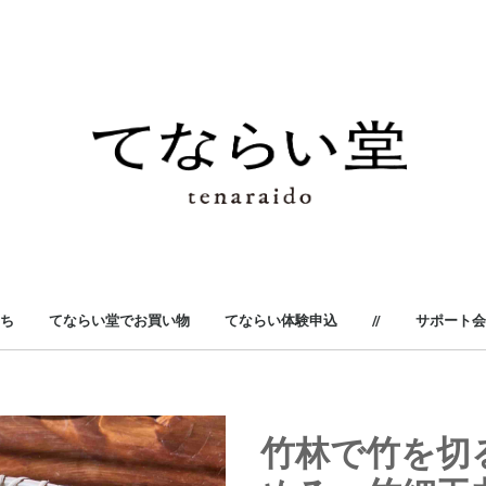
ち
てならい堂でお買い物
てならい体験申込
//
サポート会
手を使ってはじめる
日々を美味しくする
風土を身にまとう
染めて織ってつむぐ
森をそばに感じる
つないでいく文化
手をいれて育てる
手間ひまが美味しい
竹林で竹を切