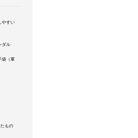
しやすい
ンダル
手袋（軍
したもの