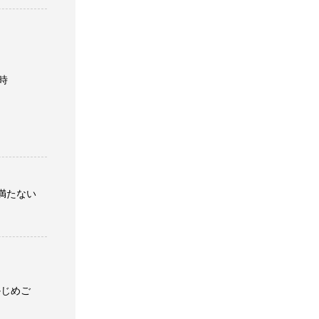
7時
満たない
かじめご