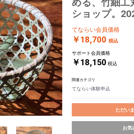
める、竹細工
ショップ。20
てならい会員価格
￥18,700
税込
サポート会員価格
￥18,150
税込
関連カテゴリ
てならい体験申込
ただい
お気