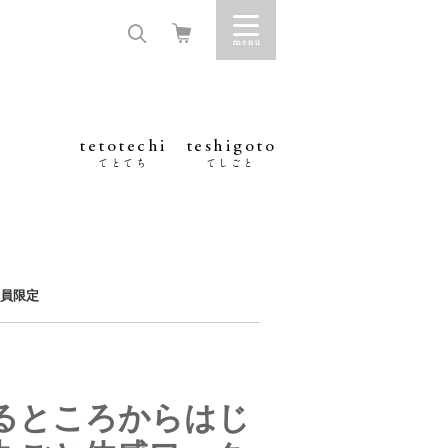
tetotechi
teshigoto
てとてち
てしごと
員限定
るところからはじ