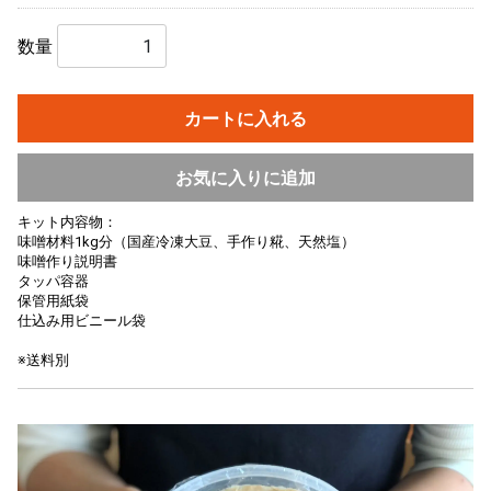
数量
カートに入れる
お気に入りに追加
キット内容物：
味噌材料1kg分（国産冷凍大豆、手作り糀、天然塩）
味噌作り説明書
タッパ容器
保管用紙袋
仕込み用ビニール袋
※送料別