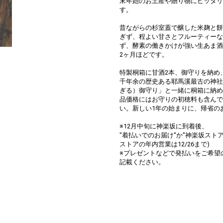
末年始のお土産や贈り物にピッタリ
す。
昔ながらの杉室蓋で醸した米麹と餅
ぎず、程よい甘さとフルーティーな
ず、酵素の働きかけが強い生あま酒
2ヶ月ほどです。
特製桐箱に甘酒2本、御守りを納め
千年余の歴史ある耶馬溪最古の神社
ぎる）御守り」と一緒に桐箱に納め
品価格にはお守りの初穂料も含んで
い。新しい1年の始まりに、帰省の
※12月中旬に神楽坂に到着後、
"着払いでのお届け"か"神楽坂スト
ストアの年内営業は12/26まで)
※プレゼントなどで発払いをご希望
記載ください。