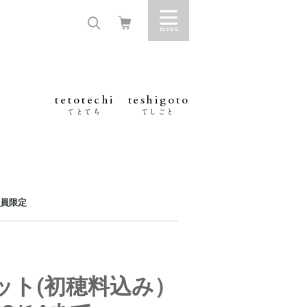
tetotechi
teshigoto
てとてち
てしごと
員限定
ット(初穂料込み）