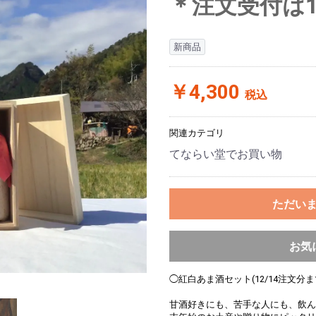
＊注文受付は1
新商品
￥4,300
税込
関連カテゴリ
てならい堂でお買い物
ただい
お気
◯紅白あま酒セット(12/14注文分ま
甘酒好きにも、苦手な人にも、飲ん