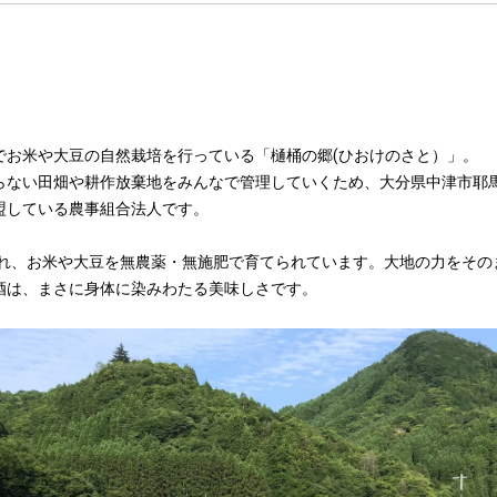
でお米や大豆の自然栽培を行っている「樋桶の郷(ひおけのさと）」。
らない田畑や耕作放棄地をみんなで管理していくため、大分県中津市耶
盟している農事組合法人です。
立され、お米や大豆を無農薬・無施肥で育てられています。大地の力をその
酒は、まさに身体に染みわたる美味しさです。