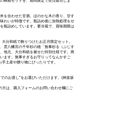
の桐箱セットを、期間限定で受注販売しま
米を合わせた甘酒。ほのかな木の香り、甘す
味わいが特徴です。瓶詰め後に加熱処理をせ
を瓶詰めしています。要冷蔵で、賞味期限は
、大分和紙で飾りつけたお正月限定セット。
、雲八幡宮の千年杉の穂「無事杉る（ぶじす
、地元、大分和紙を被せた特別仕様です。商
います。無事すぎるお守りってなんかすご
お手土産や贈り物にぴったりです。
アでのお渡し"をお選びいただけます。(神楽坂
の方は、購入フォームのお問い合わせ欄にご