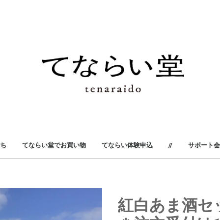
ち
てならい堂でお買い物
てならい体験申込
//
サポート会
手を使ってはじめる
日々を美味しくする
風土を身にまとう
染めて織ってつむぐ
森をそばに感じる
つないでいく文化
手をいれて育てる
手間ひまが美味しい
紅白あま酒セ