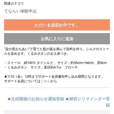
関連カテゴリ
てならい体験申込
ただいま品切れ中です。
お気に入りに追加
"染の里おちあい"で育てた藍の葉を摘んで染料を作り、シルクのストー
ルを染めます。くるみボタンのお土産つき。
・ストール 絹100％ タイシルク 、サイズ：約55cm×166cm、房8cm
・くるみボタン サイズ：直径約4.7㎝ ブローチ
★7/10（金） 12時までサポート会員優先申し込み期間となります。
サポート会員については
こちら
から
★次回開催のお知らせ通知登録
★締切りリマインダー登
録