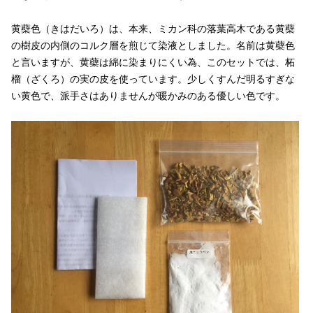
黄蘗色（きはだいろ）は、本来、ミカン科の落葉高木である黄蘗
の樹皮の内側のコルク層を煎じて染液としました。名前は黄蘗色
と言いますが、黄蘗は綿に染まりにくい為、このセットでは、柘
榴（ざくろ）の実の皮を使っています。少しくすんだ明るすぎな
い黄色で、派手さはありませんが暖かみのある優しい色です。