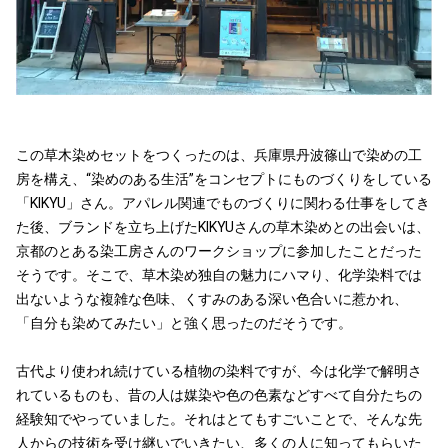
この草木染めセットをつくったのは、兵庫県丹波篠山で染めの工
房を構え、“染めのある生活”をコンセプトにものづくりをしている
「KIKYU」さん。アパレル関連でものづくりに関わる仕事をしてき
た後、ブランドを立ち上げたKIKYUさんの草木染めとの出会いは、
京都のとある染工房さんのワークショップに参加したことだった
そうです。そこで、草木染め独自の魅力にハマり、化学染料では
出ないような複雑な色味、くすみのある深い色合いに惹かれ、
「自分も染めてみたい」と強く思ったのだそうです。
古代より使われ続けている植物の染料ですが、今は化学で解明さ
れているものも、昔の人は媒染や色の色素などすべて自分たちの
経験知でやっていました。それはとてもすごいことで、そんな先
人からの技術を受け継いでいきたい、多くの人に知ってもらいた