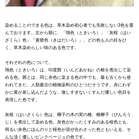
染めることのできる色は、草木染め初心者でも失敗しない3色を選
んでおります。左から順に、「鴇色（ときいろ）」「灰桜（はい
ざくら）色」「黄蘗色（きはだいろ）」。どの色も人の目をひ
く、草木染めらしい味のある色です。
それぞれの色について。
鴇色（ときいろ）は、印度茜（いんどあかね）の根を煮出して染
める色。茜とは、同じ赤色に染まる色の中でも、最も古くから使
われてきた、人類最古の植物染料のひとつだそうです。赤にわず
かに黄が差し込んだような、激しすぎないくすんだ優しい色目を
表現した色です。
灰桜（はいざくら）色は、椰子の木の実の種、檳榔子（びんろう
じ）を煮出して染める色。灰色がかったくすみのある桜色とも、
明るい灰色にほんのりと桜色が混ぜ合わさった色ともいえる、そ
んな淡く優しいピンクベージュの色です。