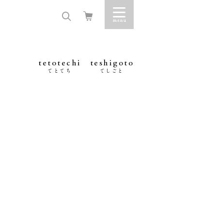
tetotechi
teshigoto
てとてち
てしごと