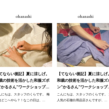
ohanashi
ohanashi
てならい後記】夏に涼しげ。
【てならい後記】夏に涼しげ
裁の技術を活かした和服ズボ
和裁の技術を活かした和服ズ
”かるさん”ワークショップ。
ン”かるさん”ワークショップ
２回目
第１回目
んにちは、スタッフのくらです。 梅
こんにちは、スタッフのくらです。 
はどこへやら？！なこの日は、...
人気の石徹白用品店さんですが、...