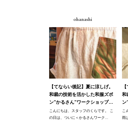
ohanashi
【てならい後記】夏に涼しげ。
【
和裁の技術を活かした和服ズボ
和
ン”かるさん”ワークショップ。
ン
第３回目
第
こんにちは、スタッフのくらです。 こ
こ
の日は、ついに＜かるさんワーク...
雨