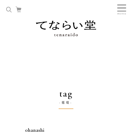
tag
-循環-
ohanashi