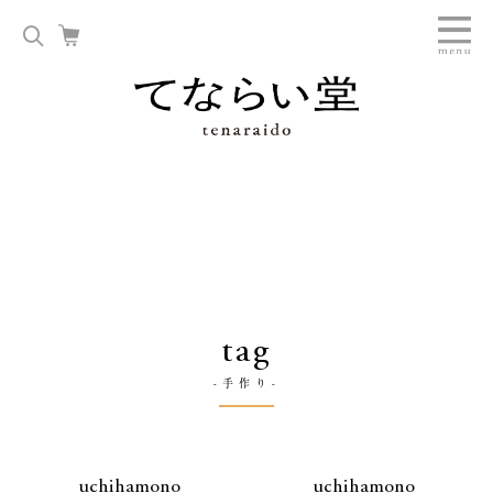
tag
-手作り-
uchihamono
uchihamono