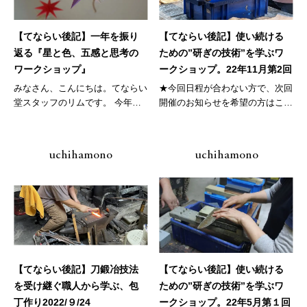
【てならい後記】一年を振り
【てならい後記】使い続ける
返る『星と色、五感と思考の
ための”研ぎの技術”を学ぶワ
ワークショップ』
ークショップ。22年11月第2回
みなさん、こんにちは。てならい
★今回日程が合わない方で、次回
堂スタッフのリムです。 今年も
開催のお知らせを希望の方はこち
本当に...
ら ★...
uchihamono
uchihamono
【てならい後記】刀鍛冶技法
【てならい後記】使い続ける
を受け継ぐ職人から学ぶ、包
ための”研ぎの技術”を学ぶワ
丁作り2022/９/24
ークショップ。22年5月第１回