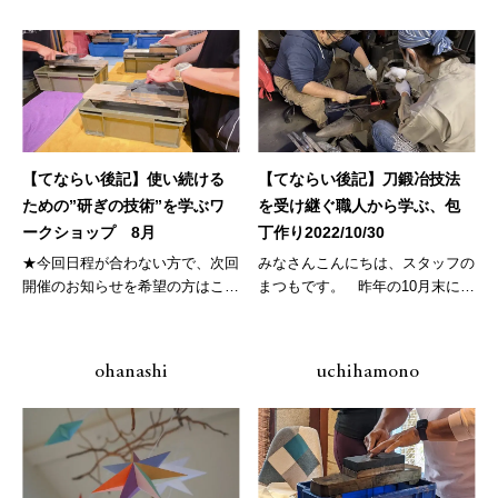
【てならい後記】使い続ける
【てならい後記】刀鍛冶技法
ための”研ぎの技術”を学ぶワ
を受け継ぐ職人から学ぶ、包
ークショップ 8月
丁作り2022/10/30
★今回日程が合わない方で、次回
みなさんこんにちは、スタッフの
開催のお知らせを希望の方はこち
まつもです。 昨年の10月末に
ら ★...
千...
ohanashi
uchihamono