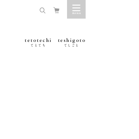
tetotechi
teshigoto
てとてち
てしごと