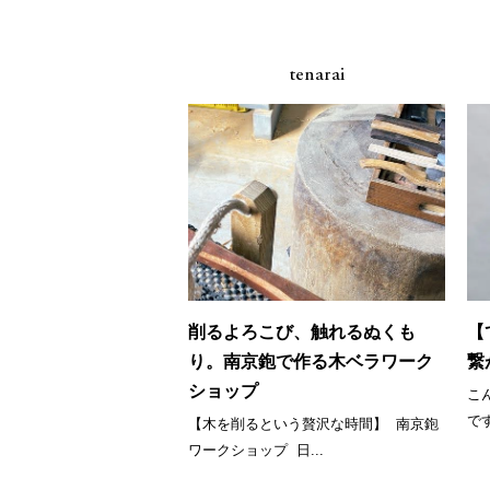
tenarai
削るよろこび、触れるぬくも
【
り。南京鉋で作る木ベラワーク
繋
ショップ
こ
で
【木を削るという贅沢な時間】 南京鉋
ワークショップ 日...