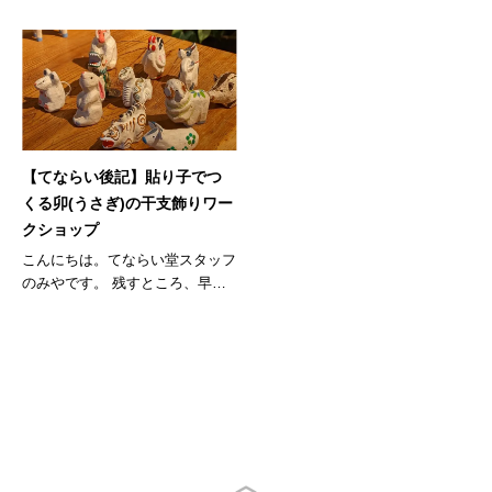
【てならい後記】貼り子でつ
くる卯(うさぎ)の干支飾りワー
クショップ
こんにちは。てならい堂スタッフ
のみやです。 残すところ、早い
もので...