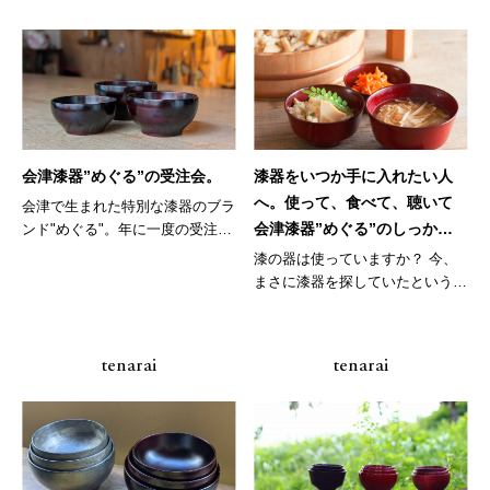
会津漆器”めぐる”の受注会。
漆器をいつか手に入れたい人
へ。使って、食べて、聴いて
会津で生まれた特別な漆器のブラ
会津漆器”めぐる”のしっかり
ンド"めぐる"。年に一度の受注会
を行...
体験会。
漆の器は使っていますか？ 今、
まさに漆器を探していたという
人...
tenarai
tenarai