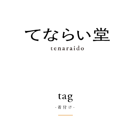
tag
-着付け-