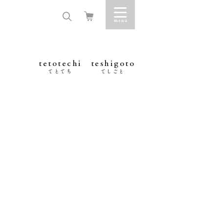
tetotechi
teshigoto
てとてち
てしごと