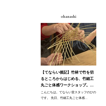
ohanashi
【てならい後記】竹林で竹を切
るところからはじめる、竹細工
丸ごと体感ワークショップ。＜
竹細工パート＞
こんにちは。てならい堂スタッフのひの
です。 先日、竹細工丸ごと体感...