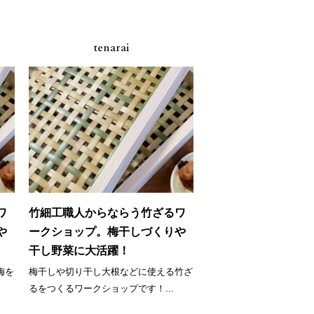
tenarai
ワ
竹細工職人からならう竹ざるワ
や
ークショップ。梅干しづくりや
干し野菜に大活躍！
梅を
梅干しや切り干し大根などに使える竹ざ
るをつくるワークショップです！...