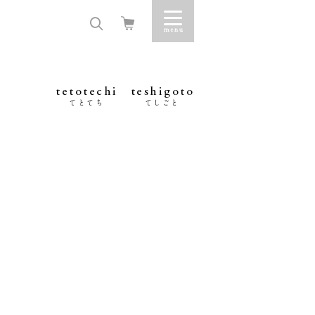
tetotechi
teshigoto
てとてち
てしごと