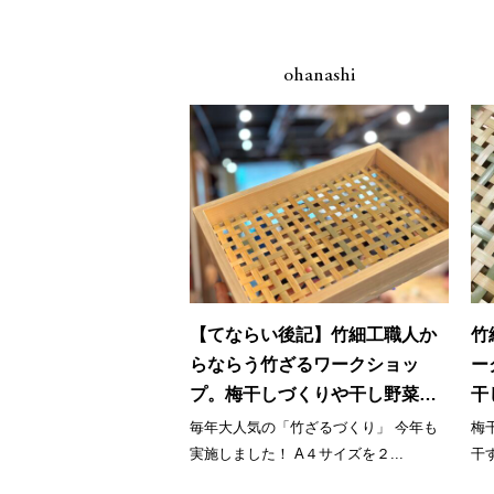
ohanashi
【てならい後記】竹細工職人か
竹
らならう竹ざるワークショッ
ー
プ。梅干しづくりや干し野菜に
干
大活躍！
毎年大人気の「竹ざるづくり」 今年も
梅
実施しました！ A４サイズを２...
干す