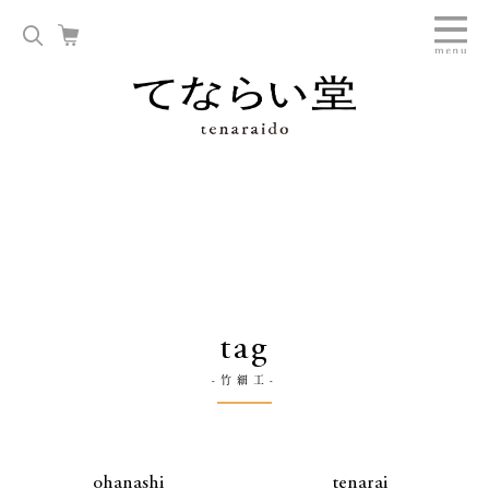
tag
-竹細工-
ohanashi
tenarai