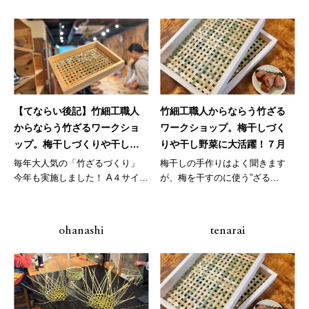
【てならい後記】竹細工職人
竹細工職人からならう竹ざる
からならう竹ざるワークショ
ワークショップ。梅干しづく
ップ。梅干しづくりや干し野
りや干し野菜に大活躍！７月
菜に大活躍！
毎年大人気の「竹ざるづくり」
梅干しの手作りはよく聞きます
今年も実施しました！ A４サイズ
が、梅を干すのに使う”ざる...
を２...
ohanashi
tenarai