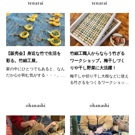
tenarai
tenarai
【販売会】身近な竹で生活を
竹細工職人からならう竹ざる
彩る。竹細工展。
ワークショップ。梅干しづく
りや干し野菜に大活躍！
家の中にひとつでもあると、なん
だか心が和む気がする・・・。そ
梅干しや切り干し大根などに使え
んな竹...
る竹ざるをつくるワークショップ
です！...
ohanashi
ohanashi