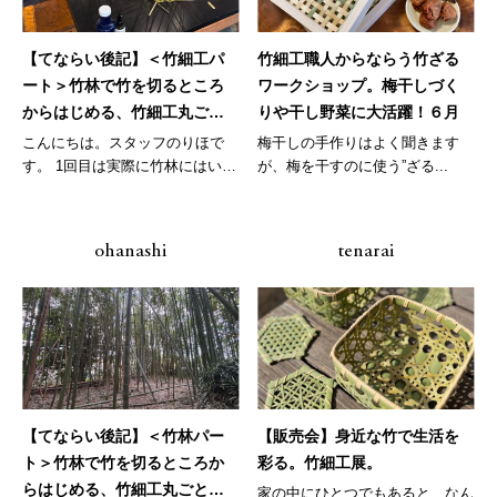
【てならい後記】＜竹細工パ
竹細工職人からならう竹ざる
ート＞竹林で竹を切るところ
ワークショップ。梅干しづく
からはじめる、竹細工丸ごと
りや干し野菜に大活躍！６月
体感ワークショップ。
こんにちは。スタッフのりほで
梅干しの手作りはよく聞きます
す。 1回目は実際に竹林にはいっ
が、梅を干すのに使う”ざる...
て竹に...
ohanashi
tenarai
【てならい後記】＜竹林パー
【販売会】身近な竹で生活を
ト＞竹林で竹を切るところか
彩る。竹細工展。
らはじめる、竹細工丸ごと体
家の中にひとつでもあると、なん