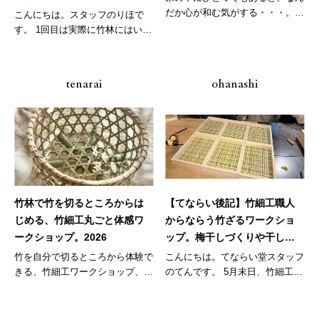
感ワークショップ。
だか心が和む気がする・・・。そ
こんにちは。スタッフのりほで
んな竹...
す。 1回目は実際に竹林にはいっ
て竹に...
tenarai
ohanashi
竹林で竹を切るところからは
【てならい後記】竹細工職人
じめる、竹細工丸ごと体感ワ
からならう竹ざるワークショ
ークショップ。2026
ップ。梅干しづくりや干し野
菜に大活躍！
竹を自分で切るところから体験で
こんにちは。てならい堂スタッフ
きる、竹細工ワークショップ、今
のてんです。 5月末日、竹細工の
年も開...
ワー...