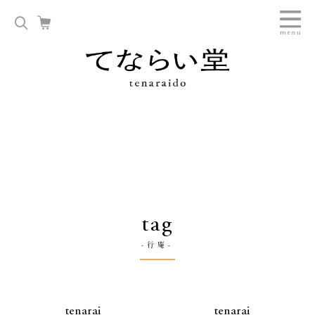
tag
-行庵-
tenarai
tenarai