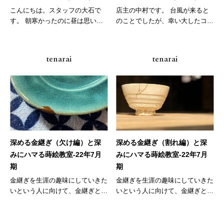
こんにちは。スタッフの大石で
店主の中村です。 台風が来ると
す。 朝寒かったのに昼は思いの
のことでしたが、幸い大したコ
ほか暑く...
ト...
tenarai
tenarai
深める金継ぎ（欠け編）と深
深める金継ぎ（割れ編）と深
みにハマる蒔絵教室-22年7月
みにハマる蒔絵教室-22年7月
期
期
金継ぎを生涯の趣味にしていきた
金継ぎを生涯の趣味にしていきた
いという人に向けて、金継ぎと共
いという人に向けて、金継ぎと共
に、そ...
に、そ...