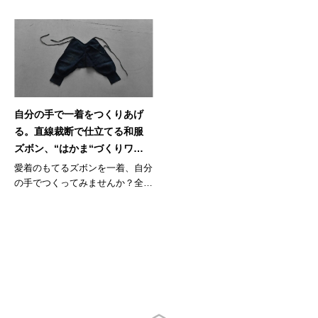
自分の手で一着をつくりあげ
る。直線裁断で仕立てる和服
ズボン、“はかま“づくりワー
クショップ。
愛着のもてるズボンを一着、自分
の手でつくってみませんか？全3
回で学...