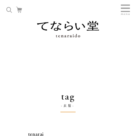
tag
-衣服-
tenarai