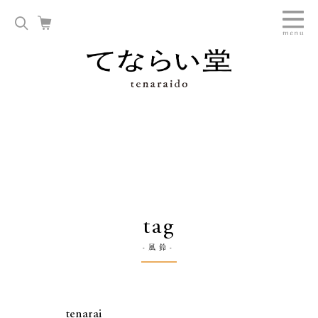
tag
-風鈴-
tenarai