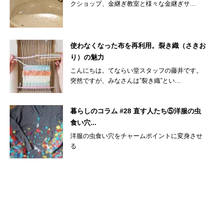
クショップ、金継ぎ教室と様々な金継ぎサ...
使わなくなった布を再利用。裂き織（さきお
り）の魅力
こんにちは。てならい堂スタッフの藤井です。
突然ですが、みなさんは”裂き織”とい...
暮らしのコラム #28 直す人たち⑤洋服の虫
食い穴...
洋服の虫食い穴をチャームポイントに変身させ
る