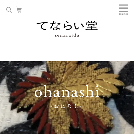
ohanashi
-おはなし-