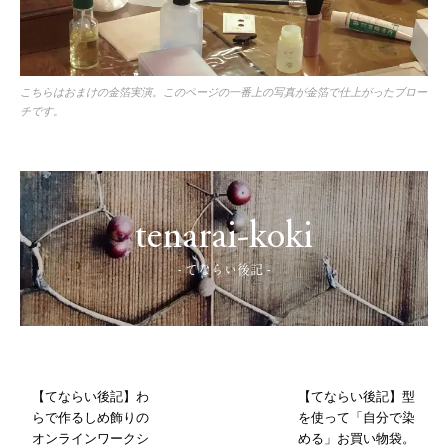
こちらはおまけの金箔実演。このページの一番上の写真が金箔で仕上がったブロー
チです。
tenarai-koki
- てならい後記 -
【てならい後記】わ
【てならい後記】型
らで作るしめ飾りの
を使って「自分で染
オンラインワークシ
める」お買い物袋。