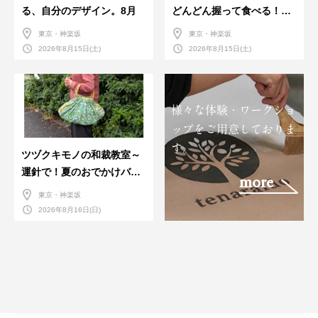
る、自分のデザイン。8月
どんどん握って食べる！職
人さんに教わる＜握りの練
東京・神楽坂
東京・神楽坂
習会＞８月
2026年8月15日(土)
2026年8月15日(土)
様々な体験・ワークショ
ップをご用意しておりま
す。
ツヅクキモノの和裁教室～
運針で！夏のおでかけバン
more
ダナバッグづくり～
東京・神楽坂
2026年8月16日(日)