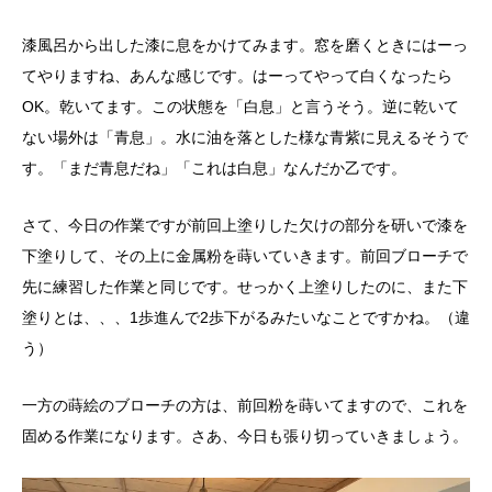
漆風呂から出した漆に息をかけてみます。窓を磨くときにはーっ
てやりますね、あんな感じです。はーってやって白くなったら
OK。乾いてます。この状態を「白息」と言うそう。逆に乾いて
ない場外は「青息」。水に油を落とした様な青紫に見えるそうで
す。「まだ青息だね」「これは白息」なんだか乙です。
さて、今日の作業ですが前回上塗りした欠けの部分を研いで漆を
下塗りして、その上に金属粉を蒔いていきます。前回ブローチで
先に練習した作業と同じです。せっかく上塗りしたのに、また下
塗りとは、、、1歩進んで2歩下がるみたいなことですかね。（違
う）
一方の蒔絵のブローチの方は、前回粉を蒔いてますので、これを
固める作業になります。さあ、今日も張り切っていきましょう。