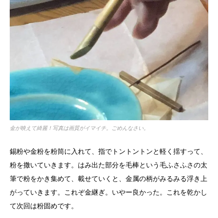
金が映えて綺麗！写真は画質がイマイチ。ごめんなさい。
錫粉や金粉を粉筒に入れて、指でトントントンと軽く揺すって、
粉を撒いていきます。はみ出た部分を毛棒という毛ふさふさの太
筆で粉をかき集めて、載せていくと、金属の柄がみるみる浮き上
がっていきます。これぞ金継ぎ。いやー良かった。これを乾かし
て次回は粉固めです。