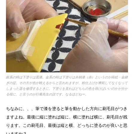
銀系の時は下塗りは黒漆。金系の時は下塗りは弁柄漆（赤）というのが蒔絵・金継
ぎの掟。その方が色が映えるからと言われますが、粉仕上げが摩耗してなくなって
しまった器を修理するときに、下塗りを見ればどちらの色を蒔けばいいのかが分か
る様に、と言うのが行庵先生の説です。なるほどねー。
ちなみに、、、筆で漆を塗ると筆を動かした方向に刷毛目がつき
ますよね。最後に縦に塗れば縦に、横に塗れば横に、刷毛目が残
ります。この刷毛目、最後は縦と横、どっちに塗るのが良いと思
いますか？