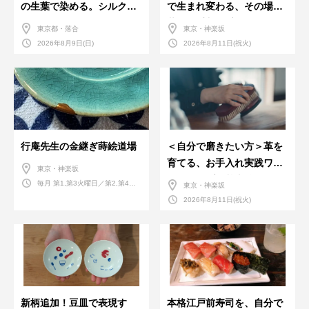
の生葉で染める。シルクの
で生まれ変わる、その場で
ストール
革のお手入れ受付会。
東京都・落合
東京・神楽坂
2026年8月9日(日)
2026年8月11日(祝火)
行庵先生の金継ぎ蒔絵道場
＜自分で磨きたい方＞革を
育てる、お手入れ実践ワー
東京・神楽坂
クショップ。基本編！
毎月 第1,第3火曜日／第2,第4火
東京・神楽坂
曜日／第2,第4土曜日
2026年8月11日(祝火)
新柄追加！豆皿で表現す
本格江戸前寿司を、自分で