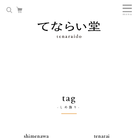
tag
-しめ飾り-
shimenawa
tenarai