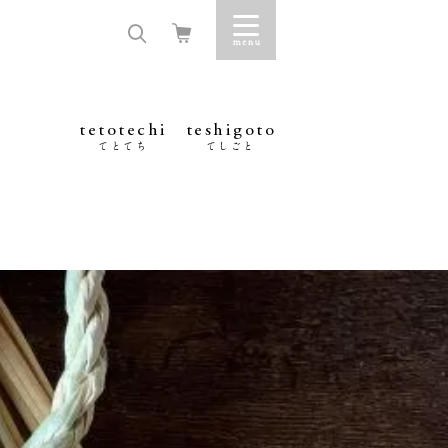
tetotechi
teshigoto
てとてち
てしごと