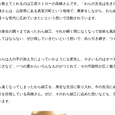
を教えてくれるのは工房ストローの高橋さんです。「わらの文化は生き
橋さんは、山形県にある真室川町という地域で、農家をしながら、わら
様々な世代に広めていきたいという想いで活動されています。
衣食住の隅々まであったわら細工、それが瞬く間になくなって技術も風
してはならない、ぜひ残していきたいという想いで、自ら引き継ぎ、つ
わらは人の手の加え方によっていかようにも変化し、小さいものはオー
ござなど、一つの藁からいろんなものがつくれて、その可能性が広く魅
ら遠くなってしまったわら細工を、身近な生活に取り入れ、今の生活に
りを目指している高橋さん。ぜひ、そのわら細工に込めた想いなども、
います。