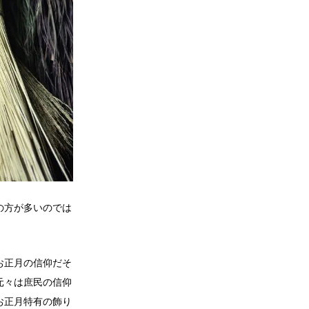
の方が多いのでは
。
お正月の信仰だそ
元々は庶民の信仰
お正月特有の飾り