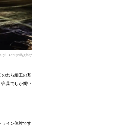
んが、いつか道は拓け
てのわら細工の基
が言葉でしか聞い
ンライン体験です