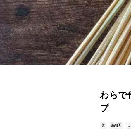
わらで
プ
藁
藁細工
し