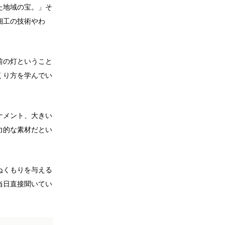
た地域の宝。」そ
細工の技術やわ
前の灯ということ
くり方を学んでい
ナメント、大きい
力的な素材だとい
ぬくもりを与える
当日直接聞いてい