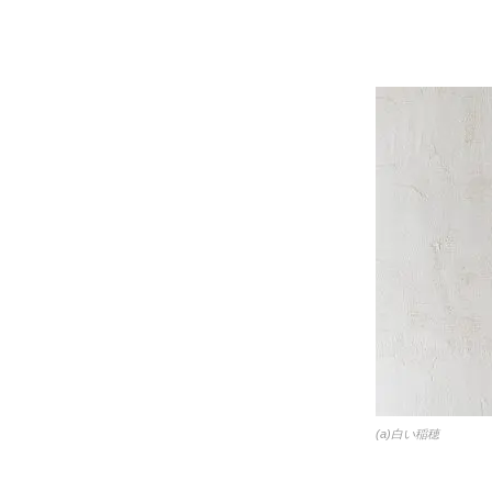
(a)白い稲穂