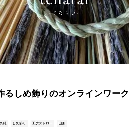
tenarai
-てならい-
作るしめ飾りのオンラインワー
め縄
しめ飾り
工房ストロー
山形