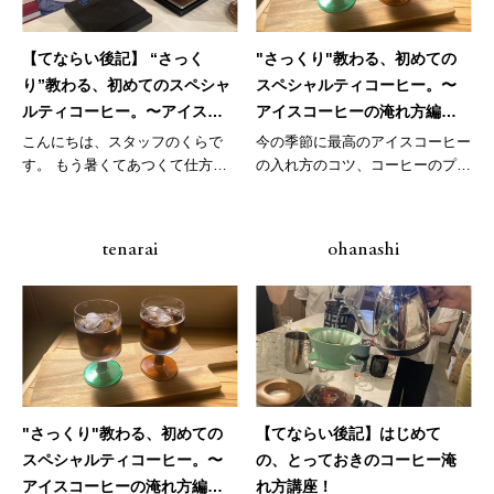
【てならい後記】 “さっく
"さっくり"教わる、初めての
り”教わる、初めてのスペシャ
スペシャルティコーヒー。〜
ルティコーヒー。〜アイスコ
アイスコーヒーの淹れ方編～7
ーヒーの淹れ方編～7月
月
こんにちは、スタッフのくらで
今の季節に最高のアイスコーヒー
す。 もう暑くてあつくて仕方な
の入れ方のコツ、コーヒーのプロ
い。。そ...
にばっ...
tenarai
ohanashi
"さっくり"教わる、初めての
【てならい後記】はじめて
スペシャルティコーヒー。〜
の、とっておきのコーヒー淹
アイスコーヒーの淹れ方編～5
れ方講座！