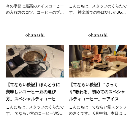
月
今の季節に最高のアイスコーヒー
こんにちは、スタッフのくらたで
の入れ方のコツ、コーヒーのプロ
す。 神楽坂での祭ばやしがBGM
にばっ...
だっ...
ohanashi
ohanashi
【てならい後記】ほんとうに
【てならい後記】 “さっく
美味しいコーヒー豆の選び
り”教わる、初めてのスペシャ
方。スペシャルティコーヒー
ルティコーヒー。〜アイスコ
のおはなし会、試飲付き。
ーヒーの淹れ方編～
こんにちは、スタッフのくらたで
こんにちは！てならい堂スタッフ
す。 てならい堂のコーヒーWSで
のさくです。 6月中旬、本日は日
もお...
差し...