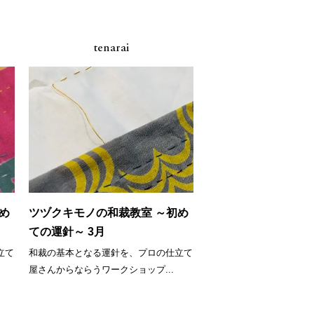
tenarai
め
ツヅクキモノの和裁教室 ～初め
ての運針～ 3月
立て
和裁の基本となる運針を、プロの仕立て
屋さんからならうワークショップ...