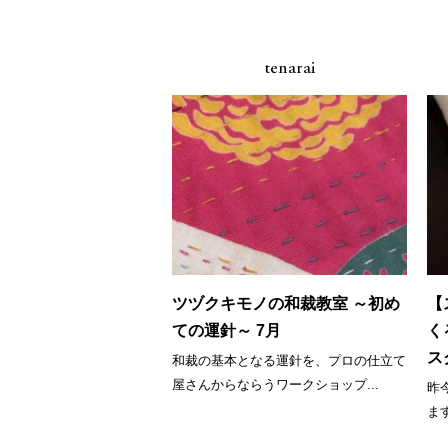
tenarai
ツヅクキモノの和裁教室 ～初め
【
ての運針～ 7月
く
ス
和裁の基本となる運針を、プロの仕立て
屋さんからならうワークショップ...
昨
ま