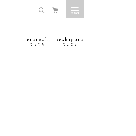
tetotechi
teshigoto
てとてち
てしごと