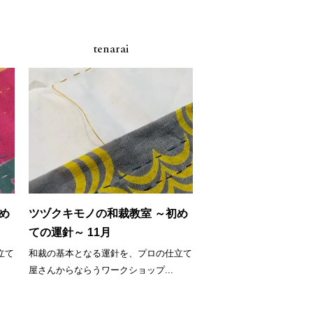
tenarai
め
ツヅクキモノの和裁教室 ～初め
ての運針～ 11月
立て
和裁の基本となる運針を、プロの仕立て
屋さんからならうワークショップ...