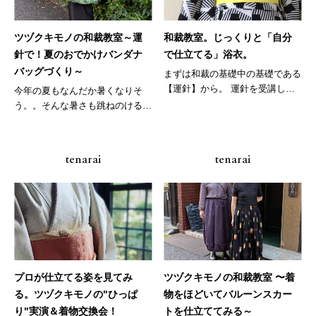
ツヅクキモノの和裁教室～運
和裁教室。じっくりと「自分
針で！夏のおでかけバンダナ
で仕立てる」浴衣。
バッグづくり～
まずは和裁の基礎中の基礎である
【運針】から。 運針を受講し
今年の夏もなんだか暑くなりそ
た...
う。。そんな暑さも跳ねのけるよ
うな、色...
tenarai
tenarai
プロが仕立てる姿を見てみ
ツヅクキモノの和裁教室 〜着
る。ツヅクキモノの"ひっぱ
物をほどいてバルーンスカー
り"実演＆着物交換会！
トを仕立ててみる～