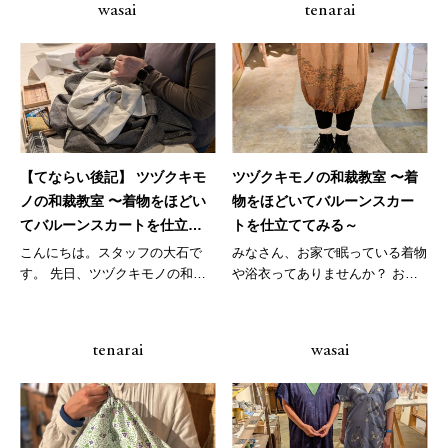
wasai
tenarai
【てならい後記】 ツヅクキモ
ツヅクキモノの和裁教室 〜着
ノの和裁教室 〜着物をほどい
物をほどいてバルーンスカー
てバルーンスカートを仕立て
トを仕立ててみる～
てみる～1回目
こんにちは。スタッフの大石で
みなさん、お家で眠っている着物
す。 先日、ツヅクキモノの和裁
や浴衣ってありませんか？ お
教室の新...
ば...
tenarai
wasai