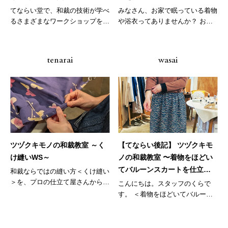
てならい堂で、和裁の技術が学べ
みなさん、お家で眠っている着物
るさまざまなワークショップを開
や浴衣ってありませんか？ お
催して...
ば...
tenarai
wasai
ツヅクキモノの和裁教室 ～く
【てならい後記】 ツヅクキモ
け縫いWS～
ノの和裁教室 〜着物をほどい
てバルーンスカートを仕立て
和裁ならではの縫い方＜くけ縫い
てみる～2回目
＞を、プロの仕立て屋さんからな
こんにちは。スタッフのくらで
らうワ...
す。 ＜着物をほどいてバルーン
スカート...