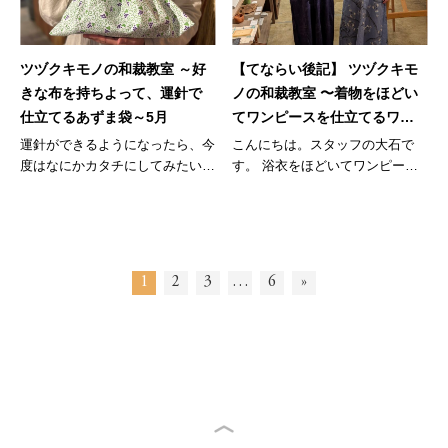
ツヅクキモノの和裁教室 ～好
【てならい後記】 ツヅクキモ
きな布を持ちよって、運針で
ノの和裁教室 〜着物をほどい
仕立てるあずま袋～5月
てワンピースを仕立てるワー
クショップ～3回目
運針ができるようになったら、今
こんにちは。スタッフの大石で
度はなにかカタチにしてみたい！
す。 浴衣をほどいてワンピース
でも浴...
を仕立て...
1
2
3
…
6
»