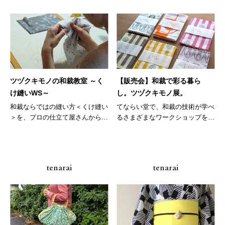
ツヅクキモノの和裁教室 ～く
【販売会】和裁で彩る暮ら
け縫いWS～
し。ツヅクキモノ展。
和裁ならではの縫い方＜くけ縫い
てならい堂で、和裁の技術が学べ
＞を、プロの仕立て屋さんからな
るさまざまなワークショップを開
らうワ...
催して...
tenarai
tenarai