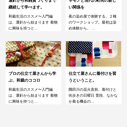
運針から和雑貨つくりまで
キモノと現代の町民の新し
継続して学べます。
い関係を
和裁生活のススメ〜入門編
夜の染め屋で体験する、２種
は、運針から始まります 着物
のワークショップ。最初は染
に興味を持つと...
め体験から。 ...
プロの仕立て屋さんから学
仕立て屋さんに着付けを習
ぶ、和裁のココロ
うということ。
和裁生活のススメ〜入門編
隅田川の花火直前。着付けと
は、運針から始まります 着物
街歩きの日曜日 普段、なかな
に興味を持つと...
か着る機会の...