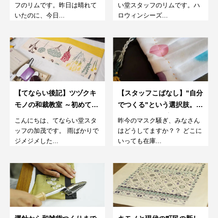
なるコース～
フのリムです。昨日は晴れて
い堂スタッフのリムです。ハ
いたのに、今日...
ロウィンシーズ...
【てならい後記】ツヅクキ
【スタッフこばなし】"自分
モノの和裁教室 ～初めての
でつくる"という選択肢。て
運針～ 7月
ぬぐいマスクを実際につく
こんにちは、てならい堂スタ
昨今のマスク騒ぎ、みなさん
ってみた。
ッフの加茂です。 雨ばかりで
はどうしてますか？？ どこに
ジメジメした...
いっても在庫...