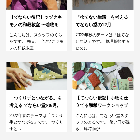
【てならい後記】ツヅクキ
「捨てない生活」を考える
モノの和裁教室 〜着物をほ
てならい堂の12月
どいてどうするワークショ
こんにちは、スタッフのくら
2022年秋のテーマは「捨てな
ップ~
たです。 先日、【ツヅクキモ
い生活」です。 整理整頓する
ノの和裁教室...
ために...
「つくり手とつながる」を
【てならい後記】小物を仕
考える てならい堂の6月。
立てる和裁ワークショップ
2022年春のテーマは「つくり
こんにちは。てならい堂スタ
手とつながる」です。 つくり
ッフのまるです。 暑い日が続
手とつ...
き、蝉時雨が...