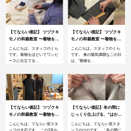
【てならい後記】 ツヅクキ
【てならい後記】 ツヅクキ
モノの和裁教室 〜着物をほ
モノの和裁教室 〜着物をほ
どいてワンピースを仕立て
どいてワンピースを仕立て
こんにちは、スタッフのくら
こんにちは、スタッフのくら
るワークショップ～③
るワークショップ～②
です。着物をほどいてワンピ
です。 春の陽気満開なこの日
ースに仕立てる...
は、”着物を...
【てならい後記】 ツヅクキ
【てならい後記】冬の間に
モノの和裁教室 〜着物をほ
じっくり仕上げる、”はか
どいてワンピースを仕立て
ま”づくりワークショップ＠
こんにちは、てならい堂スタ
こんにちは。てならい堂スタ
るワークショップ～①
オンライン＜3回目＞
ッフの大石です。 この3月か
ッフのひのです。 「冬の間に