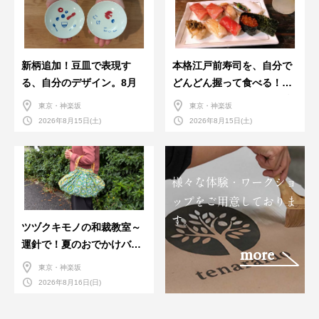
新柄追加！豆皿で表現す
本格江戸前寿司を、自分で
る、自分のデザイン。8月
どんどん握って食べる！職
人さんに教わる＜握りの練
東京・神楽坂
東京・神楽坂
習会＞８月
2026年8月15日(土)
2026年8月15日(土)
様々な体験・ワークショ
ップをご用意しておりま
す。
ツヅクキモノの和裁教室～
運針で！夏のおでかけバン
more
ダナバッグづくり～
東京・神楽坂
2026年8月16日(日)