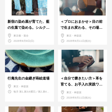
新宿の染め屋が育てた、藍
＜プロにおまかせ＞目の前
の生葉で染める。シルクの
で生まれ変わる、その場で
ストール
革のお手入れ受付会。
東京都・落合
東京・神楽坂
2026年8月9日(日)
2026年8月11日(祝火)
行庵先生の金継ぎ蒔絵道場
＜自分で磨きたい方＞革を
育てる、お手入れ実践ワー
東京・神楽坂
クショップ。基本編！
毎月 第1,第3火曜日／第2,第4火
東京・神楽坂
曜日／第2,第4土曜日
2026年8月11日(祝火)