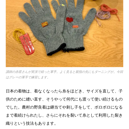
講師の赤星さんが実演で繕った軍手。よく見ると親指の先にもダーニングが。今回
はグレーの軍手で練習します。
日本の着物は、着なくなったら糸をほどき、サイズを直して、子
供のために縫い直す、そうやって何代にも渡って使い続けるもの
でした。農村の野良着は継当てや刺し子をして、ボロボロになる
まで着続けられたし、さらにそれを裂いて糸として利用した裂き
織りという技法もあります。