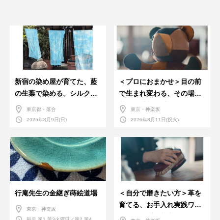
新宿の染め屋が育てた、藍
＜プロにおまかせ＞目の前
の生葉で染める。シルクの
で生まれ変わる、その場で
ストール
革のお手入れ受付会。
東京都・落合
東京・神楽坂
2026年8月9日(日)
2026年8月11日(祝火)
行庵先生の金継ぎ蒔絵道場
＜自分で磨きたい方＞革を
育てる、お手入れ実践ワー
東京・神楽坂
クショップ。基本編！
毎月 第1,第3火曜日／第2,第4火