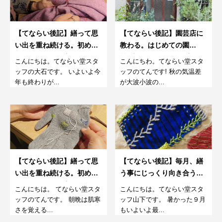
【てならい後記】繕って思
【てならい後記】園芸店に
い出を重ね続ける。初めて
教わる。はじめての園
のダーニング教室。12月
芸“店”ワークショップ。第
こんにちは。てならい堂スタ
こんにちわ。てならい堂スタ
4期
ッフの大石です。 いよいよ今
ッフのてんです! 秋の気温差
年も終わりが...
が大波小波の...
【てならい後記】繕って思
【てならい後記】毎月、繕
い出を重ね続ける。初めて
う事にじっくり向き合う。
のダーニング教室。10月
さらに楽しむダーニング教
こんにちは。 てならい堂スタ
こんにちは。てならい堂スタ
室。8月
ッフのてんです。 朝晩は肌寒
ッフ山下です。 暑かった９月
さを覚える...
もいよいよ最...