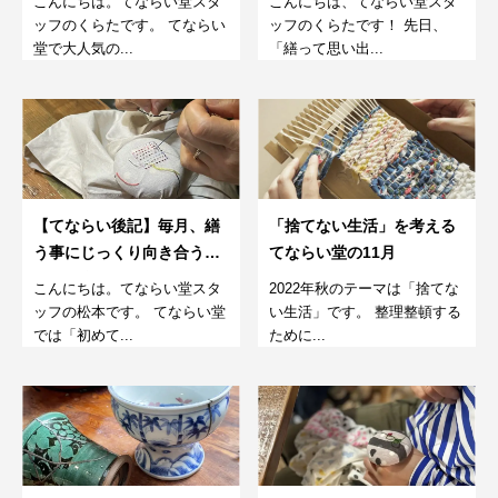
こんにちは。てならい堂スタ
こんにちは、てならい堂スタ
室。5月
ッフのくらたです。 てならい
ッフのくらたです！ 先日、
堂で大人気の...
「繕って思い出...
【てならい後記】毎月、繕
「捨てない生活」を考える
う事にじっくり向き合う。
てならい堂の11月
さらに楽しむダーニング教
こんにちは。てならい堂スタ
2022年秋のテーマは「捨てな
室。4月
ッフの松本です。 てならい堂
い生活」です。 整理整頓する
では「初めて...
ために...