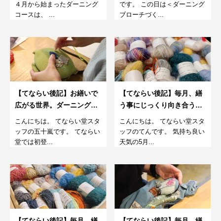
室。8月
４月から始まったダーニング
です。 この日は＜ダーニング
コースは、 ...
ブローチづく...
【てならい後記】お繕いで
【てならい後記】毎月、繕
広がる世界。ダーニングブ
う事にじっくり向き合う。
ローチづくり。1回目
さらに楽しむダーニング教
こんにちは。 てならい堂スタ
こんにちは。 てならい堂スタ
室5月 金曜コース
ッフの五十嵐です。 てならい
ッフのてんです。 気持ち良い
堂では初登...
天気の5月...
【てならい後記】毎月、繕
【てならい後記】毎月、繕