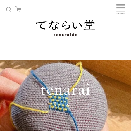
tenarai
-てならい-