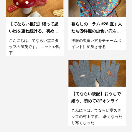
【てならい後記】繕って思
暮らしのコラム #28 直す人
い出を重ね続ける。初めて
たち⑤洋服の虫食い穴をチ
のダーニング教室。12月
ャームポイントに変身させ
こんにちは、てならい堂スタ
洋服の虫食い穴をチャームポ
る「装飾ダーニング」
ッフの加茂です。 ニットや靴
イントに変身させる...
下...
【てならい後記】おうちで
繕う。初めての”オンライ
ン”ダーニング教室。
こんにちは。てならい堂スタ
ッフの村上です。 暑くなった
り寒くなった...