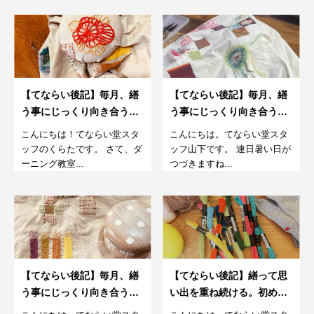
【てならい後記】毎月、繕
【てならい後記】毎月、繕
う事にじっくり向き合う。
う事にじっくり向き合う。
さらに楽しむダーニング教
さらに楽しむダーニング教
こんにちは！てならい堂スタ
こんにちは。てならい堂スタ
室。7月
室。６月
ッフのくらたです。 さて、ダ
ッフ山下です。 連日暑い日が
ーニング教室...
つづきますね...
【てならい後記】毎月、繕
【てならい後記】繕って思
う事にじっくり向き合う。
い出を重ね続ける。初めて
さらに楽しむダーニング教
のダーニング教室。6月