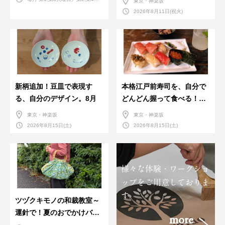
東京・神楽坂
曜日／第2,第4土曜日
2026年8月11日(祝火)
新柄追加！豆皿で表現す
本格江戸前寿司を、自分で
る、自分のデザイン。8月
どんどん握って食べる！職
人さんに教わる＜握りの練
東京・神楽坂
東京・神楽坂
習会＞８月
2026年8月15日(土)
2026年8月15日(土)
様々な体験・ワークショ
ップをご用意しておりま
す。
ツヅクキモノの和裁教室～
運針で！夏のおでかけバン
more
ダナバッグづくり～