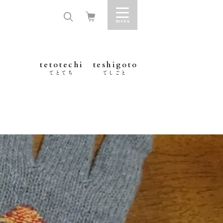
tetotechi
teshigoto
てとてち
てしごと