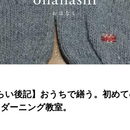
ohanashi
-おはなし-
らい後記】おうちで繕う。初めて
”ダーニング教室。