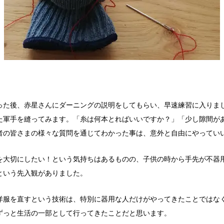
った後、赤星さんにダーニングの説明をしてもらい、早速練習に入りま
た軍手を縫ってみます。「糸は何本とればいいですか？」「少し隙間が
者の皆さまの様々な質問を通じてわかった事は、意外と自由にやってい
を大切にしたい！という気持ちはあるものの、子供の時から手先が不器
という先入観がありました。
洋服を直すという技術は、特別に器用な人だけがやってきたことではな
ずっと生活の一部として行ってきたことだと思います。