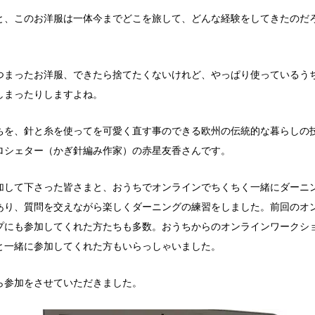
と、このお洋服は一体今までどこを旅して、どんな経験をしてきたのだ
つまったお洋服、できたら捨てたくないけれど、やっぱり使っているう
しまったりしますよね。
ちを、針と糸を使ってを可愛く直す事のできる欧州の伝統的な暮らしの
ロシェター（かぎ針編み作家）の赤星友香さんです。
加して下さった皆さまと、おうちでオンラインでちくちく一緒にダーニ
あり、質問を交えながら楽しくダーニングの練習をしました。前回のオ
プにも参加してくれた方たちも多数。おうちからのオンラインワークシ
と一緒に参加してくれた方もいらっしゃいました。
ら参加をさせていただきました。