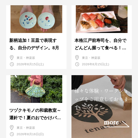
新柄追加！豆皿で表現す
本格江戸前寿司を、自分で
る、自分のデザイン。8月
どんどん握って食べる！職
人さんに教わる＜握りの練
東京・神楽坂
東京・神楽坂
習会＞８月
2026年8月15日(土)
2026年8月15日(土)
様々な体験・ワークショ
ップをご用意しておりま
す。
ツヅクキモノの和裁教室～
運針で！夏のおでかけバン
more
ダナバッグづくり～
東京・神楽坂
2026年8月16日(日)