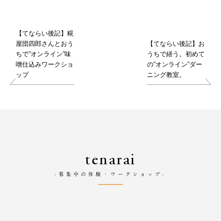
【てならい後記】糀
屋団四郎さんとおう
【てならい後記】お
ちで”オンライン”味
うちで繕う。初めて
噌仕込みワークショ
の”オンライン”ダー
ップ
ニング教室。
tenarai
-募集中の体験・ワークショップ-