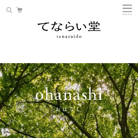
ohanashi
-おはなし-