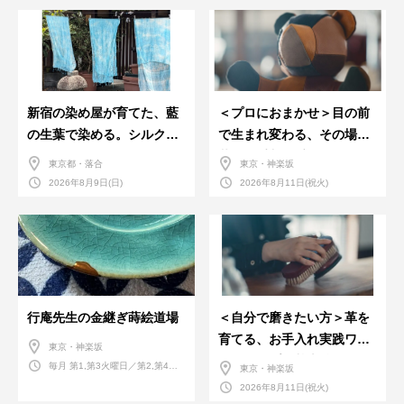
新宿の染め屋が育てた、藍
＜プロにおまかせ＞目の前
の生葉で染める。シルクの
で生まれ変わる、その場で
ストール
革のお手入れ受付会。
東京都・落合
東京・神楽坂
2026年8月9日(日)
2026年8月11日(祝火)
行庵先生の金継ぎ蒔絵道場
＜自分で磨きたい方＞革を
育てる、お手入れ実践ワー
東京・神楽坂
クショップ。基本編！
毎月 第1,第3火曜日／第2,第4火
東京・神楽坂
曜日／第2,第4土曜日
2026年8月11日(祝火)