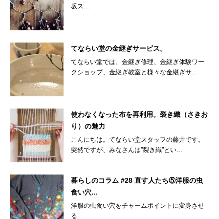
坂ス...
てならい堂の金継ぎサービス。
てならい堂では、金継ぎ修理、金継ぎ体験ワー
クショップ、金継ぎ教室と様々な金継ぎサ...
使わなくなった布を再利用。裂き織（さきお
り）の魅力
こんにちは。てならい堂スタッフの藤井です。
突然ですが、みなさんは”裂き織”とい...
暮らしのコラム #28 直す人たち⑤洋服の虫
食い穴...
洋服の虫食い穴をチャームポイントに変身させ
る