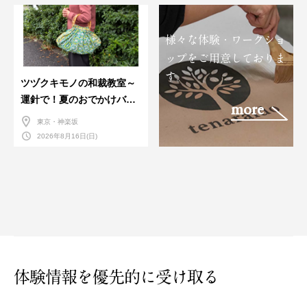
様々な体験・ワークショ
ップをご用意しておりま
す。
ツヅクキモノの和裁教室～
運針で！夏のおでかけバン
more
ダナバッグづくり～
東京・神楽坂
2026年8月16日(日)
体験情報を優先的に受け取る