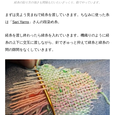
経糸の貼り方の強さも間隔もだいたいざっくり。勘でやっています。
まずは見よう見まねで経糸を渡していきます。ちなみに使った糸
は「
Sari Yarns
」さんの段染め糸。
経糸を渡し終わったら緯糸を入れていきます。機織りのように経
糸の上下に交互に渡しながら、針でぎゅっと抑えて緯糸と緯糸の
間の隙間をなくしていきます。