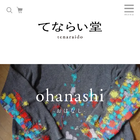
ohanashi
-おはなし-