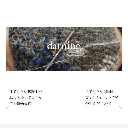
darning
- ダーニング -
【てならい後記】ひ
「てならい365日」
みつの小店ではじめ
直すことについて私
ての鋳物体験
が学んだこと①