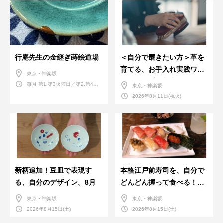
行庵先生の金継ぎ蒔絵道場
＜自分で磨きたい方＞革を
育てる、お手入れ実践ワー
東京・神楽坂
クショップ。基本編！
毎月 第1,第3火曜日／第2,第4火
東京・神楽坂
曜日／第2,第4土曜日
2026年8月11日(祝火)
新柄追加！豆皿で表現す
本格江戸前寿司を、自分で
る、自分のデザイン。8月
どんどん握って食べる！職
人さんに教わる＜握りの練
東京・神楽坂
東京・神楽坂
習会＞８月
2026年8月15日(土)
2026年8月15日(土)