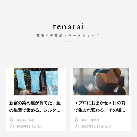
tenarai
-募集中の体験・ワークショップ-
新宿の染め屋が育てた、藍
＜プロにおまかせ＞目の前
の生葉で染める。シルクの
で生まれ変わる、その場で
ストール
革のお手入れ受付会。
東京都・落合
東京・神楽坂
2026年8月9日(日)
2026年8月11日(祝火)