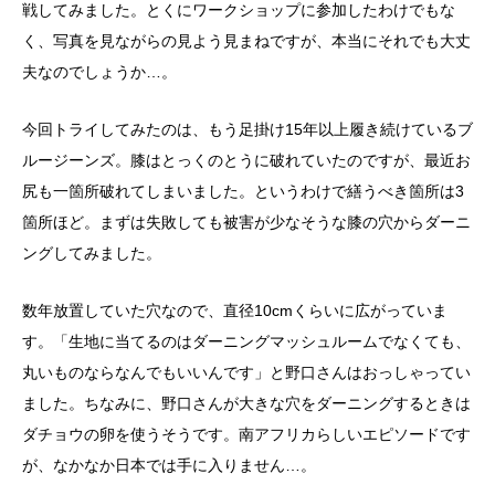
戦してみました。とくにワークショップに参加したわけでもな
く、写真を見ながらの見よう見まねですが、本当にそれでも大丈
夫なのでしょうか…。
今回トライしてみたのは、もう足掛け15年以上履き続けているブ
ルージーンズ。膝はとっくのとうに破れていたのですが、最近お
尻も一箇所破れてしまいました。というわけで繕うべき箇所は3
箇所ほど。まずは失敗しても被害が少なそうな膝の穴からダーニ
ングしてみました。
数年放置していた穴なので、直径10cmくらいに広がっていま
す。「生地に当てるのはダーニングマッシュルームでなくても、
丸いものならなんでもいいんです」と野口さんはおっしゃってい
ました。
ちなみに、野口さんが大きな穴をダーニングするときは
ダチョウの卵を使うそうです。南アフリカらしいエピソードです
が、なかなか日本では手に入りません…。