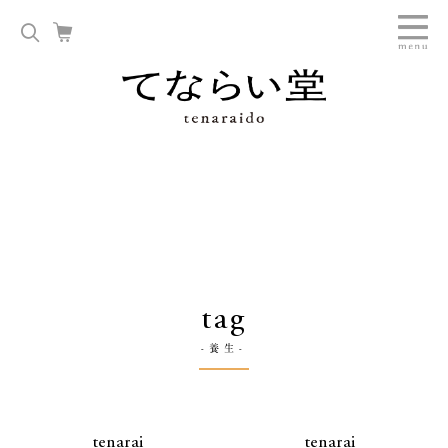
tag
-養生-
tenarai
tenarai