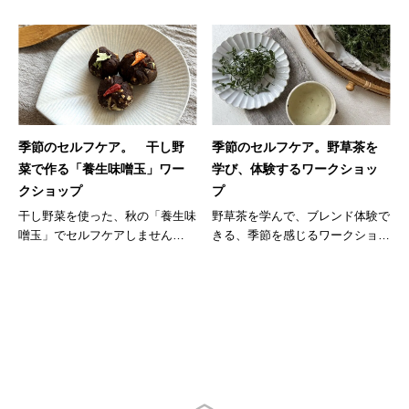
季節のセルフケア。 干し野
季節のセルフケア。野草茶を
菜で作る「養生味噌玉」ワー
学び、体験するワークショッ
クショップ
プ
干し野菜を使った、秋の「養生味
野草茶を学んで、ブレンド体験で
噌玉」でセルフケアしません
きる、季節を感じるワークショッ
か？...
プの登...