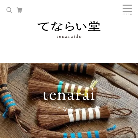
tenarai
-てならい-