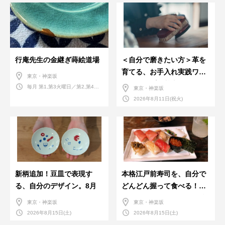
行庵先生の金継ぎ蒔絵道場
＜自分で磨きたい方＞革を
育てる、お手入れ実践ワー
東京・神楽坂
クショップ。基本編！
毎月 第1,第3火曜日／第2,第4火
東京・神楽坂
曜日／第2,第4土曜日
2026年8月11日(祝火)
新柄追加！豆皿で表現す
本格江戸前寿司を、自分で
る、自分のデザイン。8月
どんどん握って食べる！職
人さんに教わる＜握りの練
東京・神楽坂
東京・神楽坂
習会＞８月
2026年8月15日(土)
2026年8月15日(土)