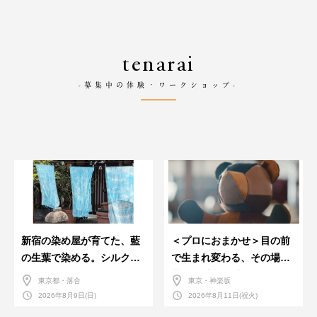
tenarai
-募集中の体験・ワークショップ-
新宿の染め屋が育てた、藍
＜プロにおまかせ＞目の前
の生葉で染める。シルクの
で生まれ変わる、その場で
ストール
革のお手入れ受付会。
東京都・落合
東京・神楽坂
2026年8月9日(日)
2026年8月11日(祝火)