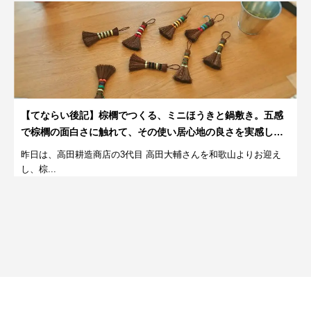
【てならい後記】棕櫚でつくる、ミニほうきと鍋敷き。五感
で棕櫚の面白さに触れて、その使い居心地の良さを実感して
みる体験。
昨日は、高田耕造商店の3代目 高田大輔さんを和歌山よりお迎え
し、棕...