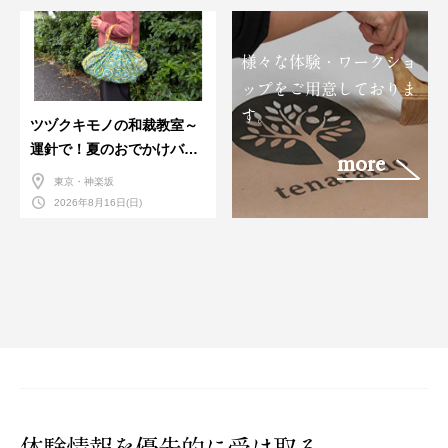
様々な体験・ワークショ
ップをご用意しておりま
す。
ツヅクキモノの和裁教室～
運針で！夏のおでかけバン
more
ダナバッグづくり～
東京・神楽坂
2026年8月16日(日)