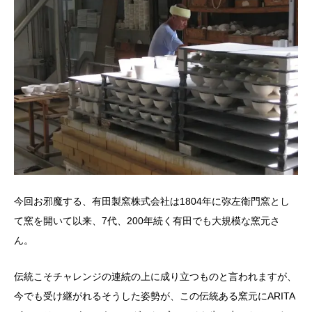
今回お邪魔する、有田製窯株式会社は1804年に弥左衛門窯とし
て窯を開いて以来、7代、200年続く有田でも大規模な窯元さ
ん。
伝統こそチャレンジの連続の上に成り立つものと言われますが、
今でも受け継がれるそうした姿勢が、この伝統ある窯元にARITA