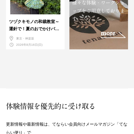
様々な体験・ワークショ
ップをご用意しておりま
す。
ツヅクキモノの和裁教室～
運針で！夏のおでかけバン
more
ダナバッグづくり～
東京・神楽坂
2026年8月16日(日)
体験情報を優先的に受け取る
更新情報や最新情報は、てならい会員向けメールマガジン「てな
らい便り」で