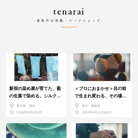
tenarai
-募集中の体験・ワークショップ-
新宿の染め屋が育てた、藍
＜プロにおまかせ＞目の前
の生葉で染める。シルクの
で生まれ変わる、その場で
ストール
革のお手入れ受付会。
東京都・落合
東京・神楽坂
2026年8月9日(日)
2026年8月11日(祝火)