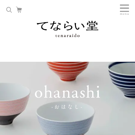
ohanashi
-おはなし-