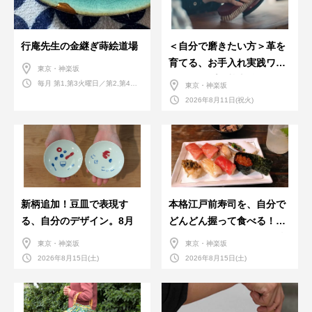
行庵先生の金継ぎ蒔絵道場
＜自分で磨きたい方＞革を
育てる、お手入れ実践ワー
東京・神楽坂
クショップ。基本編！
毎月 第1,第3火曜日／第2,第4火
東京・神楽坂
曜日／第2,第4土曜日
2026年8月11日(祝火)
新柄追加！豆皿で表現す
本格江戸前寿司を、自分で
る、自分のデザイン。8月
どんどん握って食べる！職
人さんに教わる＜握りの練
東京・神楽坂
東京・神楽坂
習会＞８月
2026年8月15日(土)
2026年8月15日(土)