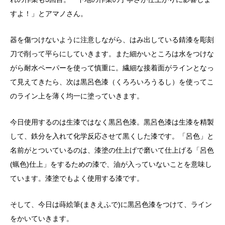
すよ！」とアマノさん。
器を傷つけないように注意しながら、はみ出している錆漆を彫刻
刀で削って平らにしていきます。
また細かいところは水をつけな
がら耐水ペーパーを使って慎重に。
繊細な接着面がラインとなっ
て見えてきたら、次は黒呂色漆（くろろいろうるし）を使って
こ
のライン上を薄く均一に塗っていきます。
今日使用するのは生漆ではなく黒呂色漆。
黒呂色漆は生漆を精製
して、鉄分を入れて化学反応させて黒くした漆です。「呂色」と
名前がとついているのは、漆塗の仕上げで磨いて仕上げる「呂色
(蝋色)仕上」をするための漆で、油が入っていないことを意味し
ています。漆塗でもよく使用する漆です。
そして、今日は蒔絵筆(まきえふで)に
黒呂色漆をつけて
、ライン
をかいていきます。