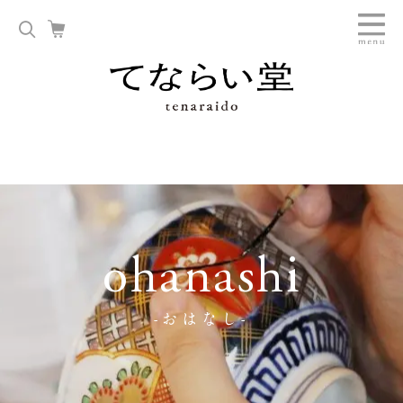
ohanashi
-おはなし-