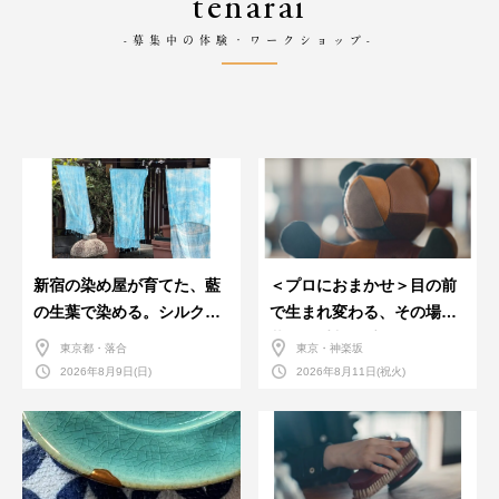
tenarai
-募集中の体験・ワークショップ-
新宿の染め屋が育てた、藍
＜プロにおまかせ＞目の前
の生葉で染める。シルクの
で生まれ変わる、その場で
ストール
革のお手入れ受付会。
東京都・落合
東京・神楽坂
2026年8月9日(日)
2026年8月11日(祝火)