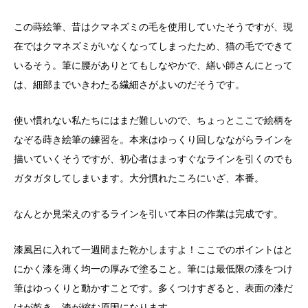
この蒔絵筆、昔はクマネズミの毛を使用していたそうですが、現
在ではクマネズミがいなくなってしまったため、猫の毛でできて
いるそう。筆に腰がありとてもしなやかで、繕い師さんにとって
は、細部までいきわたる繊細さがよいのだそうです。
使い慣れない私たちにはまだ難しいので、ちょっとここで絵柄を
なぞる蒔き絵筆の練習を。
本来はゆっくり回しなながらラインを
描いていくそうですが、
初心者はまっすぐなラインを引くのでも
ガタガタしてしまいます。
大分慣れたころにいざ、本番。
なんとか見栄えのするラインを引いて本日の作業は完成です。
漆風呂に入れて一週間また乾かしますよ！ここでのポイントはと
にかく漆を薄く均一の厚みで塗ること。筆には最低限の漆をつけ
筆はゆっくりと動かすことです。
多くつけすぎると、表面の漆だ
けが乾き、漆が縮む原因になります。