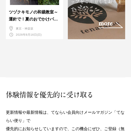
ップをご用意しておりま
す。
ツヅクキモノの和裁教室～
運針で！夏のおでかけバン
more
ダナバッグづくり～
東京・神楽坂
2026年8月16日(日)
体験情報を優先的に受け取る
更新情報や最新情報は、てならい会員向けメールマガジン「てな
らい便り」で
優先的にお知らせしていますので、この機会にぜひ、ご登録（無