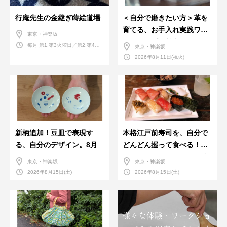
行庵先生の金継ぎ蒔絵道場
＜自分で磨きたい方＞革を
育てる、お手入れ実践ワー
東京・神楽坂
クショップ。基本編！
毎月 第1,第3火曜日／第2,第4火
東京・神楽坂
曜日／第2,第4土曜日
2026年8月11日(祝火)
新柄追加！豆皿で表現す
本格江戸前寿司を、自分で
る、自分のデザイン。8月
どんどん握って食べる！職
人さんに教わる＜握りの練
東京・神楽坂
東京・神楽坂
習会＞８月
2026年8月15日(土)
2026年8月15日(土)
様々な体験・ワークショ