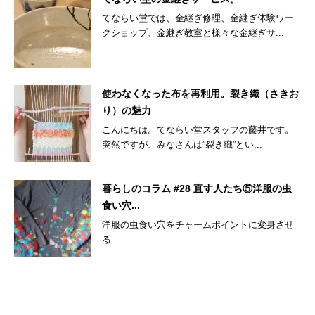
てならい堂では、金継ぎ修理、金継ぎ体験ワー
クショップ、金継ぎ教室と様々な金継ぎサ...
使わなくなった布を再利用。裂き織（さきお
り）の魅力
こんにちは。てならい堂スタッフの藤井です。
突然ですが、みなさんは”裂き織”とい...
暮らしのコラム #28 直す人たち⑤洋服の虫
食い穴...
洋服の虫食い穴をチャームポイントに変身させ
る