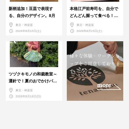
新柄追加！豆皿で表現す
本格江戸前寿司を、自分で
る、自分のデザイン。8月
どんどん握って食べる！職
人さんに教わる＜握りの練
東京・神楽坂
東京・神楽坂
習会＞８月
2026年8月15日(土)
2026年8月15日(土)
様々な体験・ワークショ
ップをご用意しておりま
す。
ツヅクキモノの和裁教室～
運針で！夏のおでかけバン
more
ダナバッグづくり～
東京・神楽坂
2026年8月16日(日)