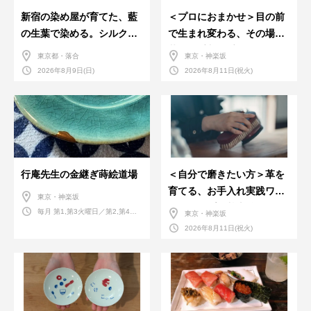
新宿の染め屋が育てた、藍
＜プロにおまかせ＞目の前
の生葉で染める。シルクの
で生まれ変わる、その場で
ストール
革のお手入れ受付会。
東京都・落合
東京・神楽坂
2026年8月9日(日)
2026年8月11日(祝火)
行庵先生の金継ぎ蒔絵道場
＜自分で磨きたい方＞革を
育てる、お手入れ実践ワー
東京・神楽坂
クショップ。基本編！
毎月 第1,第3火曜日／第2,第4火
東京・神楽坂
曜日／第2,第4土曜日
2026年8月11日(祝火)