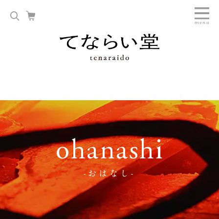
ohanashi
-おはなし-