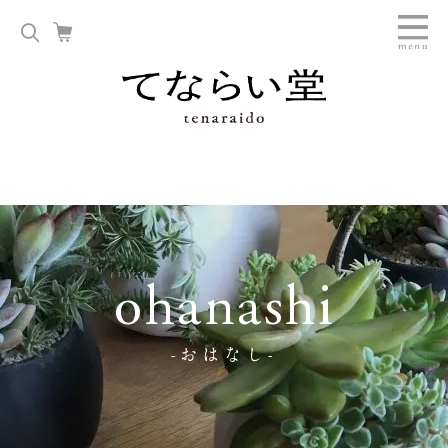
ohanashi
-おはなし-