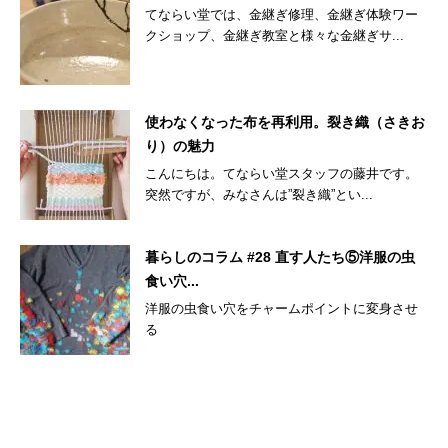
てならい堂では、金継ぎ修理、金継ぎ体験ワー
クショップ、金継ぎ教室と様々な金継ぎサ...
使わなくなった布を再利用。裂き織（さきお
り）の魅力
こんにちは。てならい堂スタッフの藤井です。
突然ですが、みなさんは”裂き織”とい...
暮らしのコラム #28 直す人たち⑤洋服の虫
食い穴...
洋服の虫食い穴をチャームポイントに変身させ
る