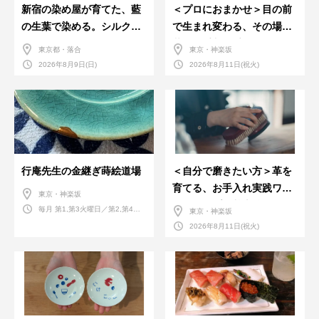
新宿の染め屋が育てた、藍
＜プロにおまかせ＞目の前
の生葉で染める。シルクの
で生まれ変わる、その場で
ストール
革のお手入れ受付会。
東京都・落合
東京・神楽坂
2026年8月9日(日)
2026年8月11日(祝火)
行庵先生の金継ぎ蒔絵道場
＜自分で磨きたい方＞革を
育てる、お手入れ実践ワー
東京・神楽坂
クショップ。基本編！
毎月 第1,第3火曜日／第2,第4火
東京・神楽坂
曜日／第2,第4土曜日
2026年8月11日(祝火)