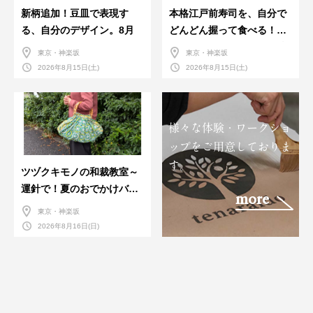
新柄追加！豆皿で表現す
本格江戸前寿司を、自分で
る、自分のデザイン。8月
どんどん握って食べる！職
人さんに教わる＜握りの練
東京・神楽坂
東京・神楽坂
習会＞８月
2026年8月15日(土)
2026年8月15日(土)
様々な体験・ワークショ
ップをご用意しておりま
す。
ツヅクキモノの和裁教室～
運針で！夏のおでかけバン
more
ダナバッグづくり～
東京・神楽坂
2026年8月16日(日)