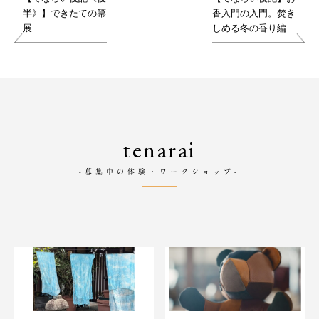
半》】できたての箒
香入門の入門。焚き
展
しめる冬の香り編
tenarai
-募集中の体験・ワークショップ-