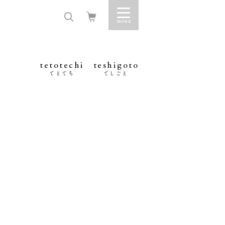
tetotechi
teshigoto
てとてち
てしごと