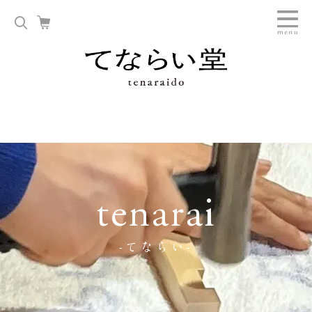
tenarai
-てならい-