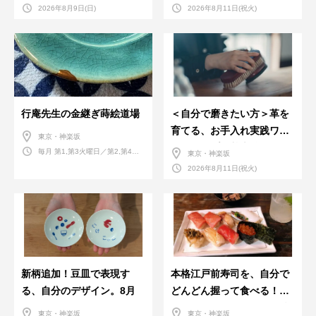
2026年8月9日(日)
2026年8月11日(祝火)
行庵先生の金継ぎ蒔絵道場
＜自分で磨きたい方＞革を
育てる、お手入れ実践ワー
東京・神楽坂
クショップ。基本編！
毎月 第1,第3火曜日／第2,第4火
東京・神楽坂
曜日／第2,第4土曜日
2026年8月11日(祝火)
新柄追加！豆皿で表現す
本格江戸前寿司を、自分で
る、自分のデザイン。8月
どんどん握って食べる！職
人さんに教わる＜握りの練
東京・神楽坂
東京・神楽坂