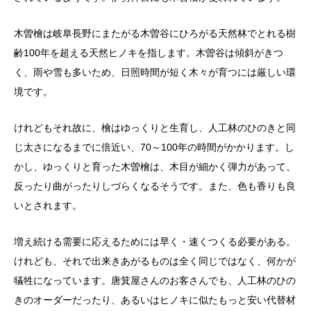
木曽檜は岐阜長野にまたがる木曽谷にひろがる天然林でとれる樹
齢100年を超える天然ヒノキを指します。木曽谷は傾斜がきつ
く、雨や雪も多いため、日照時間が短く木々が育つには厳しい環
境です。
けれどもそれ故に、檜はゆっくりと生育し、人工林のひのきと同
じ太さになるまでに倍近い、70～100年の時間がかかります。し
かし、ゆっくりと育った木曽檜は、木目が細かく弾力があって、
反ったり曲がったりしづらくなるそうです。また、色も香りも良
いとされます。
増え続ける需要に応えるためには早く・速くつくる必要がある。
けれども、それで出来きあがるものは全く同じではなく、何かが
犠牲になっています。唐箕屋さんのお客さんでも、人工林のひの
きのオーダーだったり、あるいはヒノキに似たもっと安い代替材