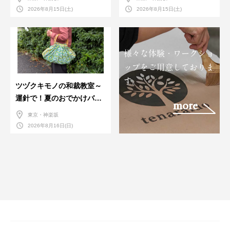
習会＞８月
2026年8月15日(土)
2026年8月15日(土)
様々な体験・ワークショ
ップをご用意しておりま
す。
ツヅクキモノの和裁教室～
運針で！夏のおでかけバン
more
ダナバッグづくり～
東京・神楽坂
2026年8月16日(日)