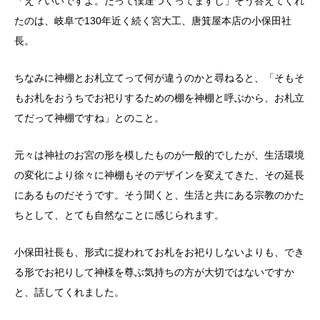
「え？いいですよ。だって僕達つくってますし」そう答えてくれ
たのは、岐阜で130年近く続く宮大工、唐箕屋本店の小保田社
長。
ちなみに神棚とお札立てって何が違うのかと尋ねると、「そもそ
もお札をおうちでお祀りするための棚を神棚と呼ぶから、お札立
てだって神棚ですね」とのこと。
元々は神社のお宮の形を模したものが一般的でしたが、生活環境
の変化により徐々に神棚もそのデザインを変えてきた、その延長
にあるものだそうです。そう聞くと、生活と共にある宗教のかた
ちとして、とても自然なことに感じられます。
小保田社長も、形式に捉われてお札をお祀りしないよりも、でき
る形でお祀りして神様を尊ぶ気持ちの方が大切ではないですか
と、話してくれました。