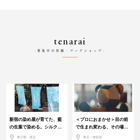
tenarai
-募集中の体験・ワークショップ-
新宿の染め屋が育てた、藍
＜プロにおまかせ＞目の前
の生葉で染める。シルクの
で生まれ変わる、その場で
ストール
革のお手入れ受付会。
東京都・落合
東京・神楽坂