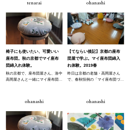
tenarai
ohanashi
椅子にも使いたい、可愛いい
【てならい後記】京都の座布
座布団。秋の京都でマイ座布
団屋で学ぶ。マイ座布団綿入
団綿入れ体験。
れ体験。2019春
秋の京都で、座布団屋さん、洛中
昨日は京都の老舗・高岡屋さん
高岡屋さんと一緒にマイ座布団づ
で、春秋恒例の「マイ座布団づく
くりの...
り」ワー...
ohanashi
ohanashi