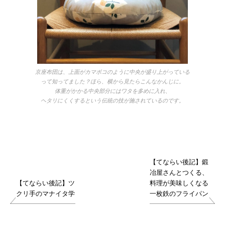
京座布団は、上面がカマボコのように中央が盛り上がっている
って知ってました？ほら、横から見たらこんなかんじに。
体重がかかる中央部分にはワタを多めに入れ、
ヘタリにくくするという伝統の技が施されているのです。
【てならい後記】鍛
冶屋さんとつくる、
【てならい後記】ツ
料理が美味しくなる
クリ手のマナイタ学
一枚鉄のフライパン