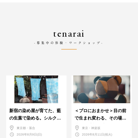
tenarai
-募集中の体験・ワークショップ-
新宿の染め屋が育てた、藍
＜プロにおまかせ＞目の前
の生葉で染める。シルクの
で生まれ変わる、その場で
ストール
革のお手入れ受付会。
東京都・落合
東京・神楽坂
2026年8月9日(日)
2026年8月11日(祝火)