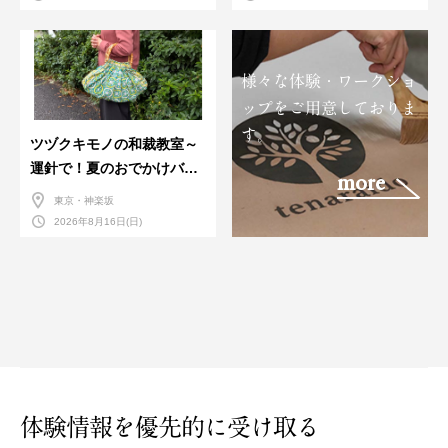
様々な体験・ワークショ
ップをご用意しておりま
す。
ツヅクキモノの和裁教室～
運針で！夏のおでかけバン
more
ダナバッグづくり～
東京・神楽坂
2026年8月16日(日)
体験情報を優先的に受け取る