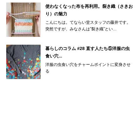
使わなくなった布を再利用。裂き織（さきお
り）の魅力
こんにちは。てならい堂スタッフの藤井です。
突然ですが、みなさんは”裂き織”とい...
暮らしのコラム #28 直す人たち⑤洋服の虫
食い穴...
洋服の虫食い穴をチャームポイントに変身させ
る