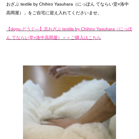
おざぶ textile by Chihiro Yasuhara（にっぽん てならい堂×洛中
高岡屋）」をご自宅に迎え入れてくださいませ。
【dogu-どうぐ―】京おざぶ textile by Chihiro Yasuhara（にっぽ
ん てならい堂×洛中高岡屋）＞＞ご購入はこちら