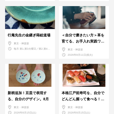
行庵先生の金継ぎ蒔絵道場
＜自分で磨きたい方＞革を
育てる、お手入れ実践ワー
東京・神楽坂
クショップ。基本編！
毎月 第1,第3火曜日／第2,第4火
東京・神楽坂
曜日／第2,第4土曜日
2026年8月11日(祝火)
新柄追加！豆皿で表現す
本格江戸前寿司を、自分で
る、自分のデザイン。8月
どんどん握って食べる！職
人さんに教わる＜握りの練
東京・神楽坂
東京・神楽坂
習会＞８月
2026年8月15日(土)
2026年8月15日(土)