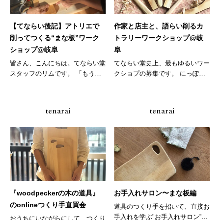
【てならい後記】アトリエで
作家と店主と、語らい削るカ
削ってつくる“まな板”ワーク
トラリーワークショップ@岐
ショップ@岐阜
阜
皆さん、こんにちは。てならい堂
てならい堂史上、最もゆるいワー
スタッフのリムです。 「もう冬
クショプの募集です。 にっぽ
だなー...
ん...
tenarai
tenarai
『woodpeckerの木の道具』
お手入れサロン〜まな板編
のonlineつくり手直買会
道具のつくり手を招いて、直接お
手入れを学ぶ"お手入れサロン”。
おうちにいながらにして、つくり