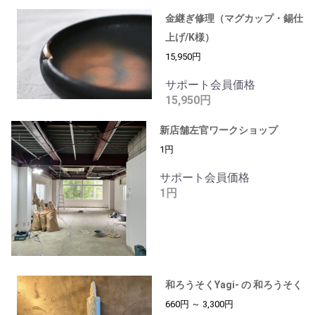
金継ぎ修理（マグカップ・錫仕
上げ/K様）
15,950円
サポート会員価格
15,950円
新店舗左官ワークショップ
1円
サポート会員価格
1円
和ろうそくYagi- の 和ろうそく
660円 ～ 3,300円