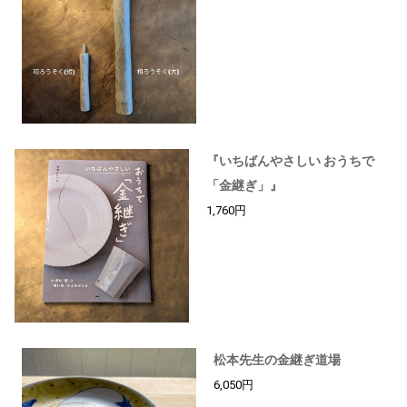
『いちばんやさしい おうちで
「金継ぎ」』
1,760円
松本先生の金継ぎ道場
6,050円