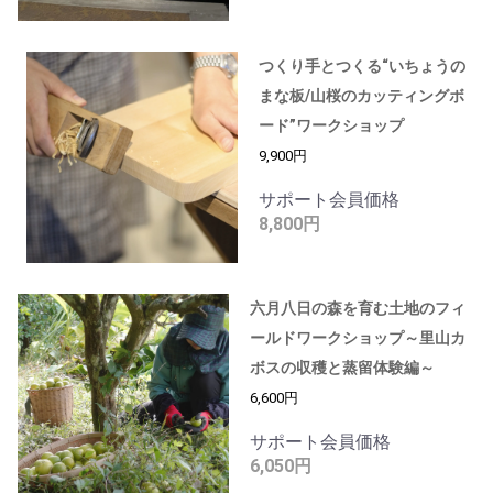
つくり手とつくる“いちょうの
まな板/山桜のカッティングボ
ード”ワークショップ
9,900円
サポート会員価格
8,800円
六月八日の森を育む土地のフィ
ールドワークショップ～里山カ
ボスの収穫と蒸留体験編～
6,600円
サポート会員価格
6,050円