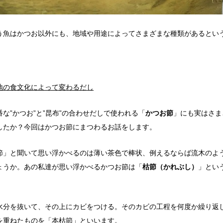
う魚はかつお以外にも、地域や用途によってさまざまな種類があるとい
地の食文化によって変わるだし
な”かつお”と”昆布”の合わせだしで使われる「
かつお節
」にも実はさま
したか？今回はかつお節にまつわるお話をします。
節」と聞いて思い浮かべるのは薄い茶色で棒状、
例えるならば
流木のよ
ょうか。あの私達が思い浮かべるかつお節は「
枯節（かれぶし）
」とい
水分を抜いて、その上にカビをつける。そのカビの工程を何度か繰り返
を重ねたものを「本枯節」といいます。