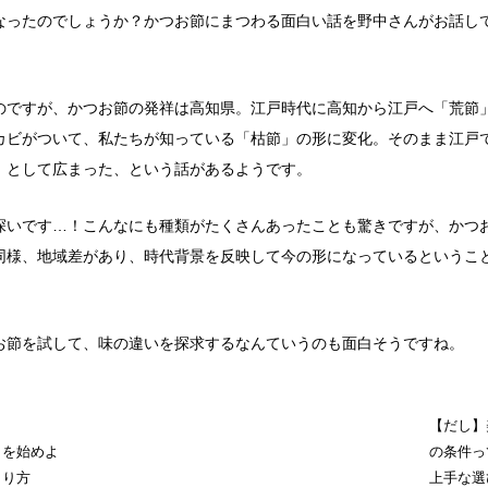
なったのでしょうか？かつお節にまつわる面白い話を野中さんがお話し
のですが、かつお節の発祥は高知県。江戸時代に高知から江戸へ「荒節
カビがついて、私たちが知っている「枯節」の形に変化。そのまま江戸
」として広まった、という話があるようです。
深いです…！こんなにも種類がたくさんあったことも驚きですが、かつ
同様、地域差があり、時代背景を反映して今の形になっているというこ
お節を試して、味の違いを探求するなんていうのも面白そうですね。
【だし】
しを始めよ
の条件っ
とり方
上手な選