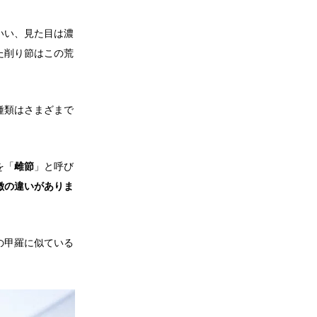
いい、見た目は濃
た削り節はこの荒
種類はさまざまで
を「
雌節
」と呼び
徴の違いがありま
の甲羅に似ている