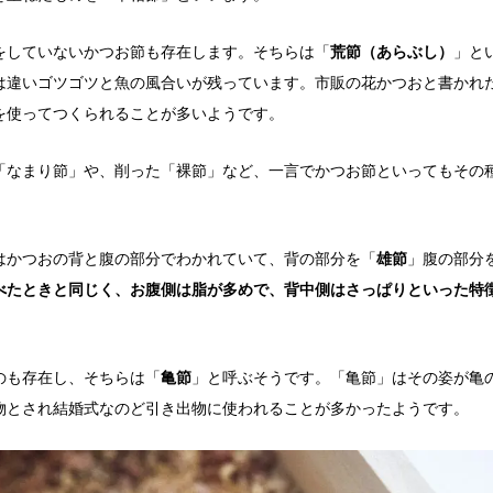
をしていないかつお節も存在します。そちらは「
荒節（あらぶし）
」と
は違いゴツゴツと魚の風合いが残っています。市販の花かつおと書かれ
を使ってつくられることが多いようです。
「なまり節」や、削った「裸節」など、一言でかつお節といってもその
はかつおの背と腹の部分でわかれていて、背の部分を「
雄節
」腹の部分
べたときと同じく、お腹側は脂が多めで、背中側はさっぱりといった特
のも存在し、そちらは「
亀節
」と呼ぶそうです。「亀節」はその姿が亀
物とされ結婚式なのど引き出物に使われることが多かったようです。