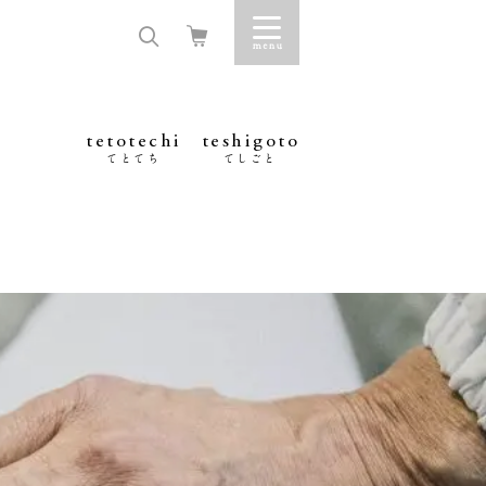
tetotechi
teshigoto
てとてち
てしごと