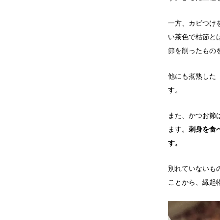
一方、カビつけ
い茶色で枯節と
節を削ったもの
他にも煮熟した
す。
また、かつお節
ます。
刺身を食
す。
別れていないも
ことから、縁起