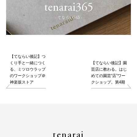
tenarai365
- てならい365 -
【てならい後記】つ
くり手と一緒につく
【てならい後記】園
る、ミツロウラップ
芸店に教わる。はじ
のワークショップ＠
めての園芸“店”ワー
神楽坂ストア
クショップ。第4期
tenarai