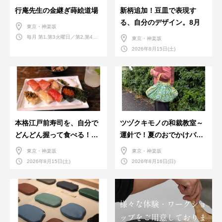
行庵先生の金継ぎ蒔絵道場
新柄追加！豆皿で表現す
る、自分のデザイン。8月
東京・神楽坂
毎月 第1,第3火曜日／第2,第4火
東京・神楽坂
曜日／第2,第4土曜日
2026年8月15日(土)
本格江戸前寿司を、自分で
ツヅクキモノの和裁教室～
どんどん握って食べる！職
運針で！夏のおでかけバン
人さんに教わる＜握りの練
ダナバッグづくり～
東京・神楽坂
東京・神楽坂
習会＞８月
2026年8月15日(土)
2026年8月16日(日)
様々な体験・ワークショ
ップをご用意しておりま