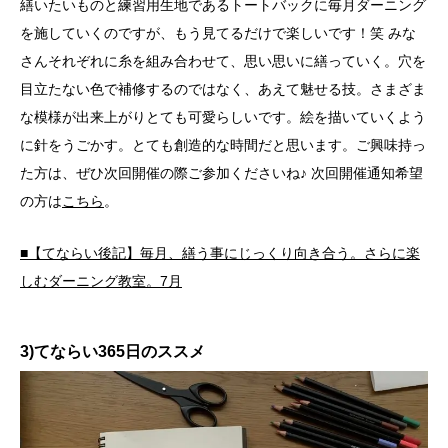
繕いたいものと練習用生地であるトートバックに毎月ダーニング
を施していくのですが、もう見てるだけで楽しいです！笑 みな
さんそれぞれに糸を組み合わせて、思い思いに繕っていく。穴を
目立たない色で補修するのではなく、あえて魅せる技。さまざま
な模様が出来上がりとても可愛らしいです。絵を描いていくよう
に針をうごかす。とても創造的な時間だと思います。ご興味持っ
た方は、ぜひ次回開催の際ご参加くださいね♪ 次回開催通知希望
の方は
こちら
。
■【てならい後記】毎月、繕う事にじっくり向き合う。さらに楽
しむダーニング教室。7月
3)てならい365日のススメ