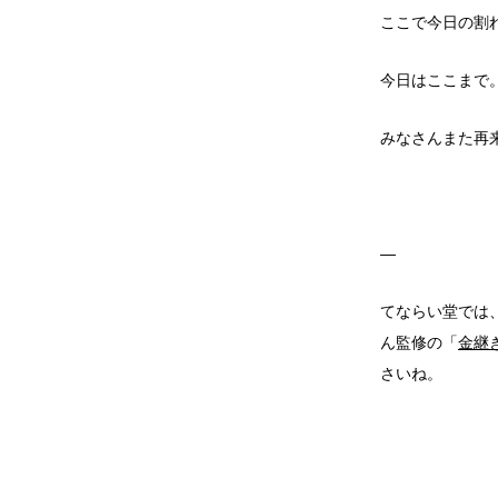
ここで今日の割
今日はここまで
みなさんまた再
—
てならい堂では
ん監修の「
金継
さいね。