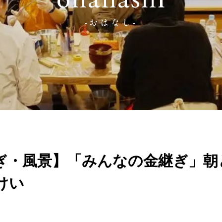
ohanashi
-おはなし-
ぎ・風景】「みんなの金継ぎ」朝
けい