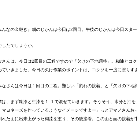
みんなの金継ぎ』朝のじかんは今日は2回目。午後のじかんは今日スタ
でしたでしょうか。
なさんは、今日は2回目の工程ですので「欠けの下地調整」
。
糊漆とコク
めて
いきました。今日の欠け作業のポイント
は、コクソを一度に塗りす
みなさんは今日は１回目の工程。難しい
「割れの接着」と「欠けの下地
業は、まず糊漆と生漆を１:１で混ぜていきます。
そうそう、水分と油を
、マヨネーズを作っているようなイメージですよー」っとアマノさんお
割れた面に出来上がった糊漆を塗り、その後接着。
この面と面の接着が
。