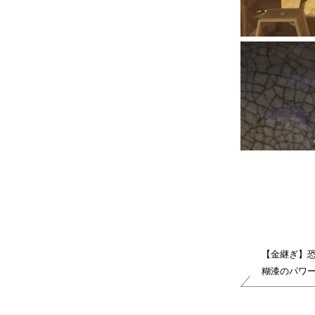
【金継ぎ】
糊漆のパワ