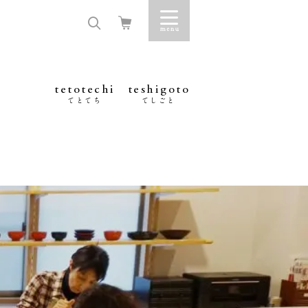
tetotechi
teshigoto
てとてち
てしごと