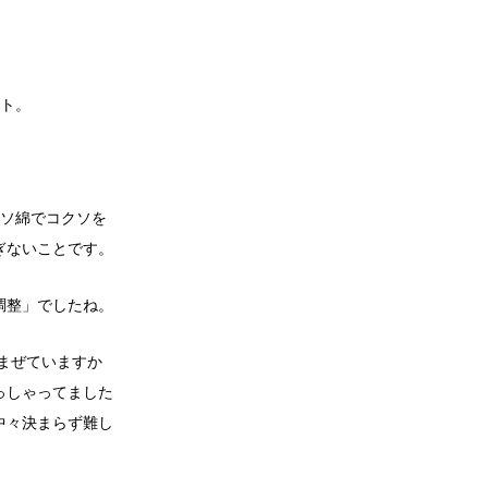
ート。
ソ綿でコクソを
ぎないことです。
調整」でしたね。
まぜていますか
っしゃってました
中々決まらず難し