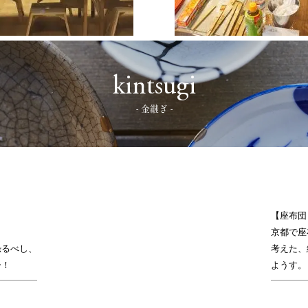
kintsugi
- 金継ぎ -
【座布団
京都で座
恐るべし、
考えた、
ー！
ようす。