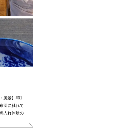
・風景】#01
布団に触れて
綿入れ体験の