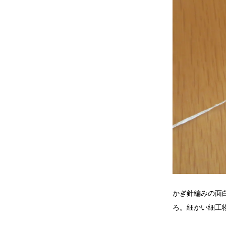
かぎ針編みの面
ろ。細かい細工