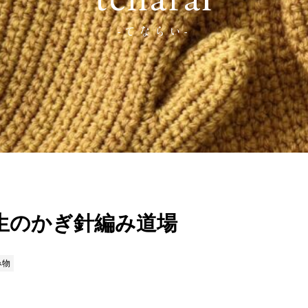
tenarai
-てならい-
生のかぎ針編み道場
み物