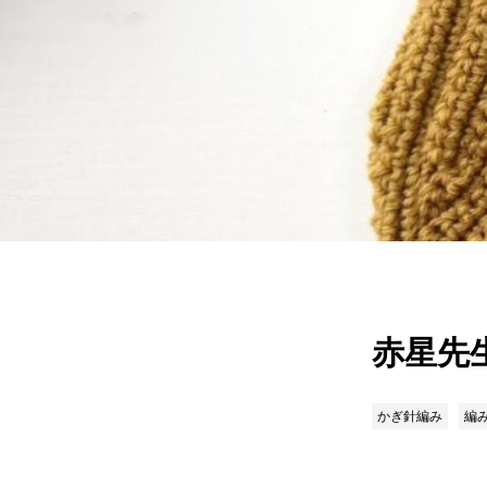
赤星先
かぎ針編み
編