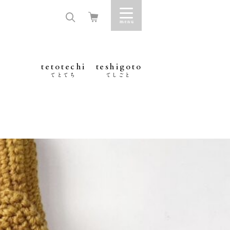
tetotechi
teshigoto
てとてち
てしごと