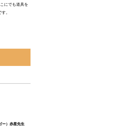
どこにでも道具を
です。
ーゴー）赤星先生