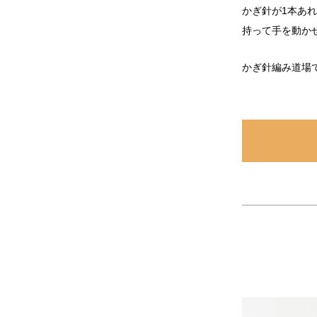
かぎ針が1本あ
持って手を動か
かぎ針編み道場