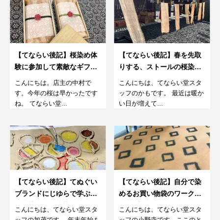
【てならい後記】桜染め体
【てならい後記】春を先取
験に参加して素敵なギフト
りする、ストールの桜染め
を贈ってくださった話
体験。2月
こんにちは。店主の中村で
こんにちは、てならい堂スタ
す。今年の桜は早かったです
ッフのかもです。 最近は暖か
ね。 てならい堂...
い日が増えて...
【てならい後記】てぬぐい
【てならい後記】自分で染
ブランドにじゆらで学ぶ注
めるお買い物袋のワークシ
いで染める『注染てぬぐ
ョップ
こんにちは、てならい堂スタ
こんにちは、てならい堂スタ
い』12月
ッフの加茂です。 年末年始も
ッフの小野寺です。ここのと