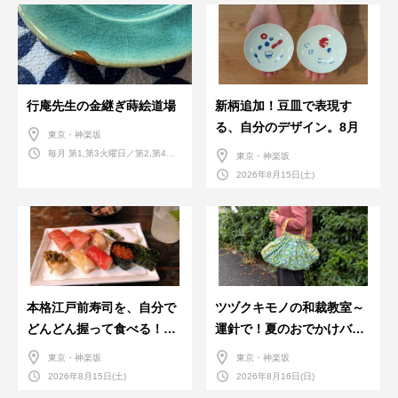
行庵先生の金継ぎ蒔絵道場
新柄追加！豆皿で表現す
る、自分のデザイン。8月
東京・神楽坂
毎月 第1,第3火曜日／第2,第4火
東京・神楽坂
曜日／第2,第4土曜日
2026年8月15日(土)
本格江戸前寿司を、自分で
ツヅクキモノの和裁教室～
どんどん握って食べる！職
運針で！夏のおでかけバン
人さんに教わる＜握りの練
ダナバッグづくり～
東京・神楽坂
東京・神楽坂
習会＞８月
2026年8月15日(土)
2026年8月16日(日)