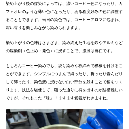
染め上がり後の媒染によっては、濃いコーヒー色になったり、カ
フェオレのような薄い色になったり、ある程度好みの色に調整す
ることもできます。当日の染色では、コーヒーアロマに包まれ、
深い香りを楽しみながら染められますよ。
染め上がりの色味はさまざま。染め終えた生地を鉄やアルミなど
の媒染剤（色止め・発色）に浸すことで、濃淡は自在です。
もちろんコーヒー染めでも、絞り染めや板締めで模様を付けるこ
とができます。シンプルにつまんで縛ったり、折ったり畳んだり
して縛ったり、染色液に浸けない白い部分を残すことで柄をつく
ります。技法を駆使して、狙った通りに柄を出すのが結構難しい
ですが、それもまた『味』！ますます愛着がわきますね。