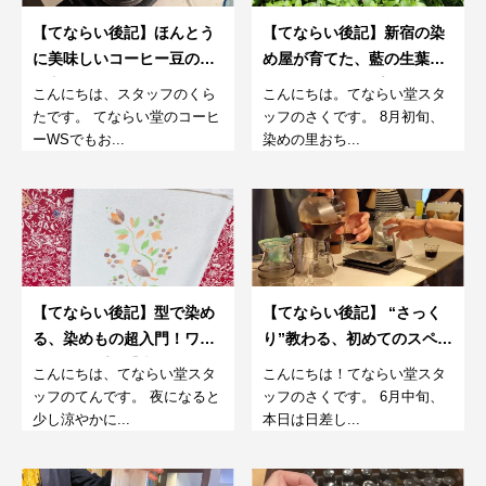
【てならい後記】ほんとう
【てならい後記】新宿の染
に美味しいコーヒー豆の選
め屋が育てた、藍の生葉染
び方。スペシャルティコー
めワークショップ。8月
こんにちは、スタッフのくら
こんにちは。てならい堂スタ
ヒーのおはなし会、試飲付
たです。 てならい堂のコーヒ
ッフのさくです。 8月初旬、
き。
ーWSでもお...
染めの里おち...
【てならい後記】型で染め
【てならい後記】 “さっく
る、染めもの超入門！ワー
り”教わる、初めてのスペシ
クショップ。【大人も夏休
ャルティコーヒー。〜アイ
こんにちは、てならい堂スタ
こんにちは！てならい堂スタ
みのお子さんもOK編。】
スコーヒーの淹れ方編～
ッフのてんです。 夜になると
ッフのさくです。 6月中旬、
少し涼やかに...
本日は日差し...