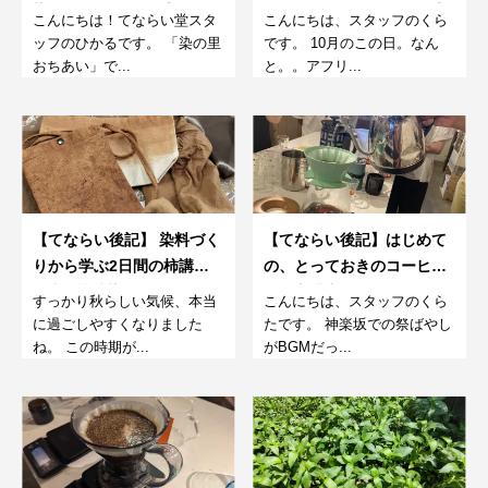
染めワークショップ
る！エフレムさんの、超貴
こんにちは！てならい堂スタ
こんにちは、スタッフのくら
重なコーヒーのおはなし
ッフのひかるです。 「染の里
です。 10月のこの日。なん
会。
おちあい」で...
と。。アフリ...
【てならい後記】 染料づく
【てならい後記】はじめて
りから学ぶ2日間の柿講習<
の、とっておきのコーヒー
後半> 柿渋染めワークショ
淹れ方講座！
すっかり秋らしい気候、本当
こんにちは、スタッフのくら
ップ。2024
に過ごしやすくなりました
たです。 神楽坂での祭ばやし
ね。 この時期が...
がBGMだっ...