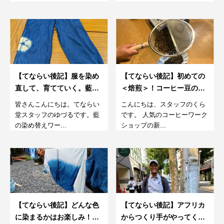
【てならい後記】服を染め
【てならい後記】初めての
直して、育てていく。藍の
＜焙煎＞！コーヒー豆の焙
染め替えワークショップ。
煎を目の前で見て、味わう
皆さんこんにちは。てならい
こんにちは、スタッフのくら
2024秋冬
ワークショップ。
堂スタッフのゆづるです。藍
です。 人気のコーヒーワーク
の染め替えワー...
ショップの新...
【てならい後記】どんな色
【てならい後記】アフリカ
に染まるかはお楽しみ！藍
からつくり手がやってく