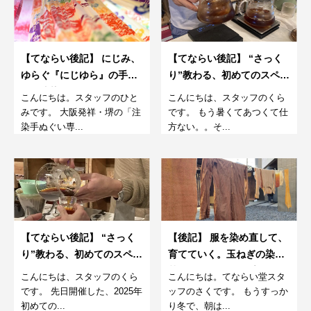
【てならい後記】 にじみ、
【てならい後記】 “さっく
ゆらぐ『にじゆら』の手ぬ
り”教わる、初めてのスペシ
ぐい注染フルコース体験
ャルティコーヒー。〜アイ
こんにちは。スタッフのひと
こんにちは、スタッフのくら
スコーヒーの淹れ方編～7
みです。 大阪発祥・堺の「注
です。 もう暑くてあつくて仕
月
染手ぬぐい専...
方ない。。そ...
【てならい後記】 “さっく
【後記】 服を染め直して、
り”教わる、初めてのスペシ
育てていく。玉ねぎの染め
ャルティコーヒー。〜おい
替えワークショップ。
こんにちは、スタッフのくら
こんにちは。てならい堂スタ
しいコーヒーの淹れ方編～
2024-25、冬。
です。 先日開催した、2025年
ッフのさくです。 もうすっか
初めての...
り冬で、朝は...