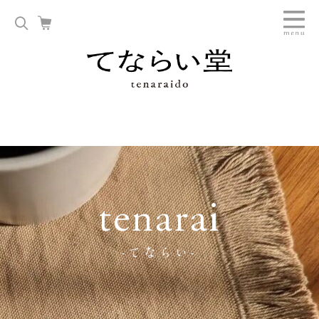
tenarai
-てならい-