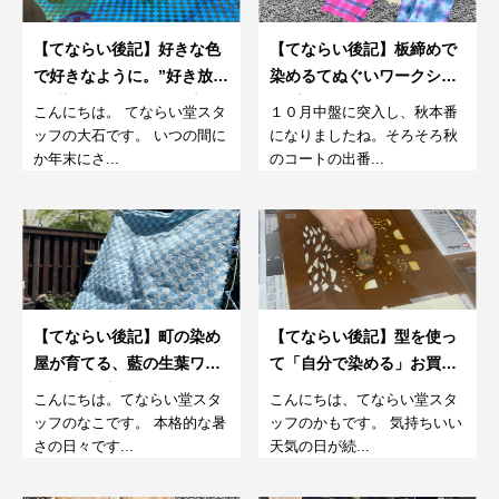
【てならい後記】好きな色
【てならい後記】板締めで
で好きなように。”好き放
染めるてぬぐいワークショ
題”染めワークショップ。
ップ
こんにちは。 てならい堂スタ
１０月中盤に突入し、秋本番
ッフの大石です。 いつの間に
になりましたね。そろそろ秋
か年末にさ...
のコートの出番...
【てならい後記】町の染め
【てならい後記】型を使っ
屋が育てる、藍の生葉ワー
て「自分で染める」お買い
クショップ。7月
物袋。5月
こんにちは。てならい堂スタ
こんにちは、てならい堂スタ
ッフのなこです。 本格的な暑
ッフのかもです。 気持ちいい
さの日々です...
天気の日が続...