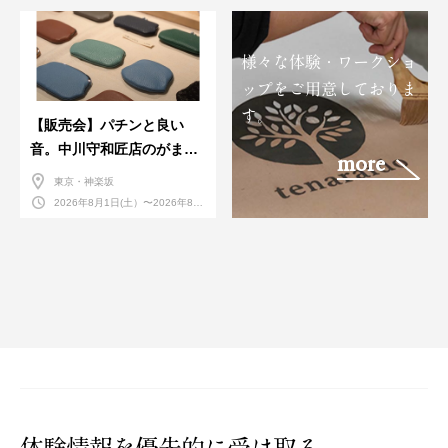
様々な体験・ワークショ
ップをご用意しておりま
す。
【販売会】パチンと良い
音。中川守和匠店のがまぐ
more
ち展。
東京・神楽坂
2026年8月1日(土）〜2026年8月
16日(日）
体験情報を優先的に受け取る