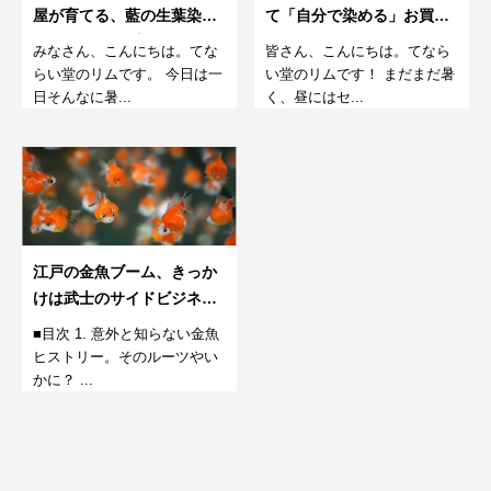
屋が育てる、藍の生葉染め
て「自分で染める」お買い
ワークショップ。8月
物袋。8月
みなさん、こんにちは。てな
皆さん、こんにちは。てなら
らい堂のリムです。 今日は一
い堂のリムです！ まだまだ暑
日そんなに暑...
く、昼にはセ...
江戸の金魚ブーム、きっか
けは武士のサイドビジネ
ス?！
■目次 1. 意外と知らない金魚
ヒストリー。そのルーツやい
かに？ ...