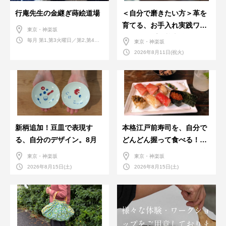
行庵先生の金継ぎ蒔絵道場
＜自分で磨きたい方＞革を
育てる、お手入れ実践ワー
東京・神楽坂
クショップ。基本編！
毎月 第1,第3火曜日／第2,第4火
東京・神楽坂
曜日／第2,第4土曜日
2026年8月11日(祝火)
新柄追加！豆皿で表現す
本格江戸前寿司を、自分で
る、自分のデザイン。8月
どんどん握って食べる！職
人さんに教わる＜握りの練
東京・神楽坂
東京・神楽坂
習会＞８月
2026年8月15日(土)
2026年8月15日(土)
様々な体験・ワークショ
ップをご用意しておりま