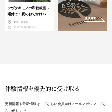
す。
ツヅクキモノの和裁教室～
運針で！夏のおでかけバン
more
ダナバッグづくり～
東京・神楽坂
2026年8月16日(日)
体験情報を優先的に受け取る
更新情報や最新情報は、てならい会員向けメールマガジン「てな
らい便り」で