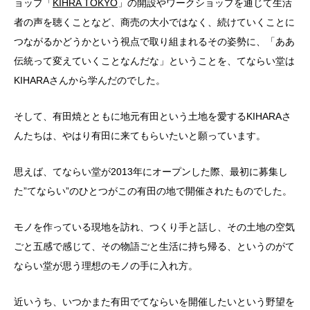
ョップ「
KIHRA TOKYO
」の開設やワークショップを通じて生活
者の声を聴くことなど、商売の大小ではなく、続けていくことに
つながるかどうかという視点で取り組まれるその姿勢に、「ああ
伝統って変えていくことなんだな」ということを、てならい堂は
KIHARAさんから学んだのでした。
そして、有田焼とともに地元有田という土地を愛するKIHARAさ
んたちは、やはり有田に来てもらいたいと願っています。
思えば、てならい堂が2013年にオープンした際、最初に募集し
た”てならい”のひとつがこの有田の地で開催されたものでした。
モノを作っている現地を訪れ、つくり手と話し、その土地の空気
ごと五感で感じて、その物語ごと生活に持ち帰る、というのがて
ならい堂が思う理想のモノの手に入れ方。
近いうち、いつかまた有田でてならいを開催したいという野望を