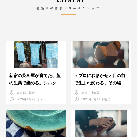
-募集中の体験・ワークショップ-
新宿の染め屋が育てた、藍
＜プロにおまかせ＞目の前
の生葉で染める。シルクの
で生まれ変わる、その場で
ストール
革のお手入れ受付会。
東京都・落合
東京・神楽坂
2026年8月9日(日)
2026年8月11日(祝火)