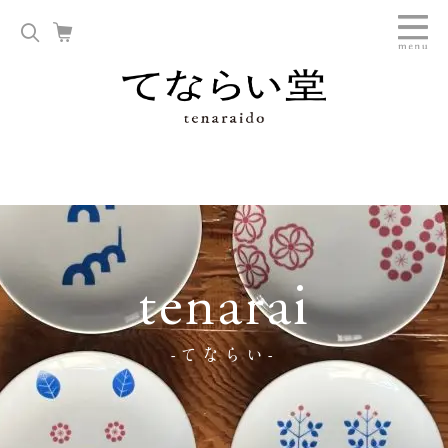
tenarai
-てならい-