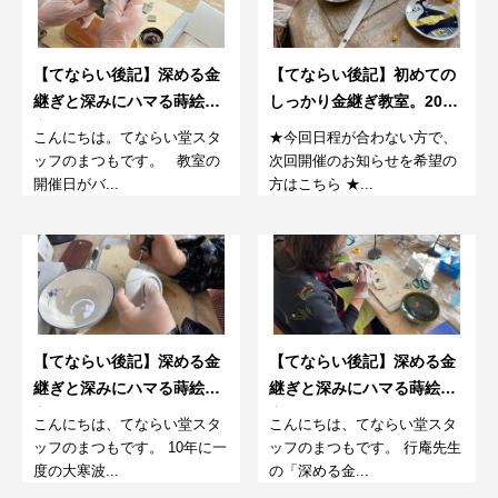
【てならい後記】深める金
【てならい後記】初めての
継ぎと深みにハマる蒔絵教
しっかり金継ぎ教室。2023
室。23年春（第3回）
春～1回目～
こんにちは。てならい堂スタ
★今回日程が合わない方で、
ッフのまつもです。 教室の
次回開催のお知らせを希望の
開催日がバ...
方はこちら ★...
【てならい後記】深める金
【てならい後記】深める金
継ぎと深みにハマる蒔絵教
継ぎと深みにハマる蒔絵教
室。23年春（第2回）
室。23年春（第1回）
こんにちは、てならい堂スタ
こんにちは、てならい堂スタ
ッフのまつもです。 10年に一
ッフのまつもです。 行庵先生
度の大寒波...
の「深める金...