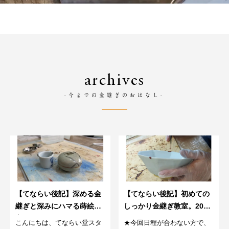
archives
-今までの金継ぎのおはなし-
【てならい後記】深める金
【てならい後記】初めての
継ぎと深みにハマる蒔絵教
しっかり金継ぎ教室。2023
室。23年春（第７回）
春～6回目～
こんにちは、てならい堂スタ
★今回日程が合わない方で、