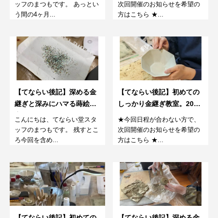
ッフのまつもです。 あっとい
次回開催のお知らせを希望の
う間の4ヶ月...
方はこちら ★...
【てならい後記】深める金
【てならい後記】初めての
継ぎと深みにハマる蒔絵教
しっかり金継ぎ教室。2023
室。23年春（第6回）
春～5回目～
こんにちは、てならい堂スタ
★今回日程が合わない方で、
ッフのまつもです。 残すとこ
次回開催のお知らせを希望の
ろ今回を含め...
方はこちら ★...
【てならい後記】初めての
【てならい後記】深める金