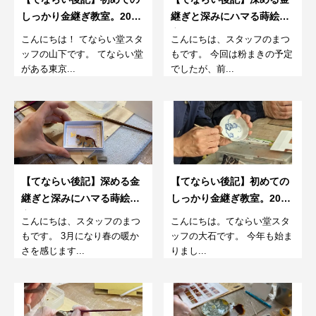
しっかり金継ぎ教室。2023
継ぎと深みにハマる蒔絵教
春～4回目～
室。23年春（第５回）
こんにちは！ てならい堂スタ
こんにちは、スタッフのまつ
ッフの山下です。 てならい堂
もです。 今回は粉まきの予定
がある東京...
でしたが、前...
【てならい後記】深める金
【てならい後記】初めての
継ぎと深みにハマる蒔絵教
しっかり金継ぎ教室。2023
室。23年春（第4回）
春～2回目～
こんにちは、スタッフのまつ
こんにちは。てならい堂スタ
もです。 3月になり春の暖か
ッフの大石です。 今年も始ま
さを感じます...
りまし...