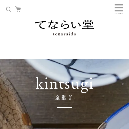
kintsugi
-金継ぎ-