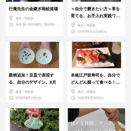
行庵先生の金継ぎ蒔絵道場
＜自分で磨きたい方＞革を
育てる、お手入れ実践ワー
東京・神楽坂
クショップ。基本編！
毎月 第1,第3火曜日／第2,第4火
東京・神楽坂
曜日／第2,第4土曜日
2026年8月11日(祝火)
新柄追加！豆皿で表現す
本格江戸前寿司を、自分で
る、自分のデザイン。8月
どんどん握って食べる！職
人さんに教わる＜握りの練
東京・神楽坂
東京・神楽坂
習会＞８月
2026年8月15日(土)
2026年8月15日(土)
様々な体験・ワークショ