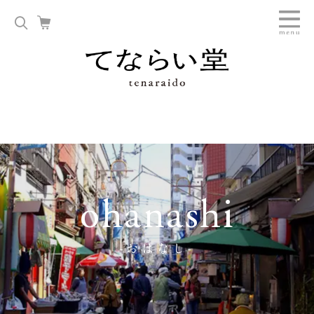
ohanashi
-おはなし-