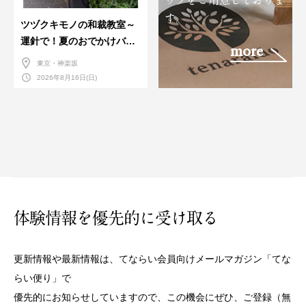
ップをご用意しておりま
す。
ツヅクキモノの和裁教室～
運針で！夏のおでかけバン
more
ダナバッグづくり～
東京・神楽坂
2026年8月16日(日)
体験情報を優先的に受け取る
更新情報や最新情報は、てならい会員向けメールマガジン「てな
らい便り」で
優先的にお知らせしていますので、この機会にぜひ、ご登録（無