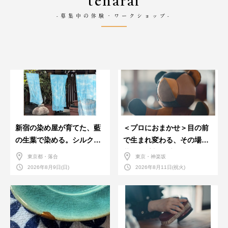
tenarai
-募集中の体験・ワークショップ-
新宿の染め屋が育てた、藍
＜プロにおまかせ＞目の前
の生葉で染める。シルクの
で生まれ変わる、その場で
ストール
革のお手入れ受付会。
東京都・落合
東京・神楽坂
2026年8月9日(日)
2026年8月11日(祝火)