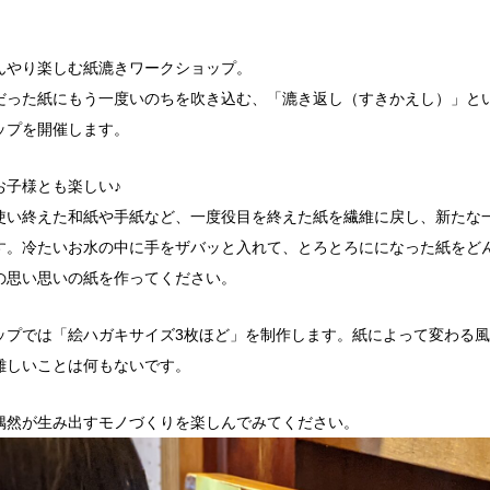
んやり楽しむ紙漉きワークショップ。
だった紙にもう一度いのちを吹き込む、「漉き返し（すきかえし）」と
ップを開催します。
お子様とも楽しい♪
使い終えた和紙や手紙など、一度役目を終えた紙を繊維に戻し、新たな
す。冷たいお水の中に手をザバッと入れて、とろとろにになった紙をど
の思い思いの紙を作ってください。
ップでは「絵ハガキサイズ
3
枚ほど」を制作します。紙によって変わる風
難しいことは何もないです。
偶然が生み出すモノづくりを楽しんでみてください。