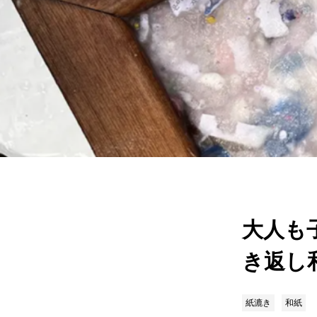
大人も
き返し
紙漉き
和紙