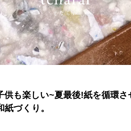
tenarai
-てならい-
子供も楽しい~夏最後!紙を循環さ
和紙づくり。