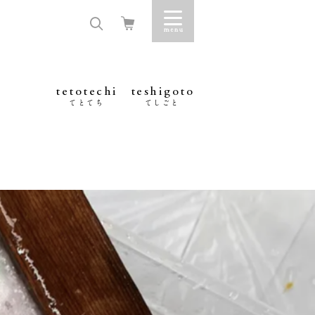
tetotechi
teshigoto
てとてち
てしごと