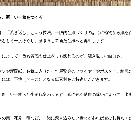
ら、新しい一枚をつくる
は、「漉き返し」という技法。一般的な紙づくりのように植物から紙を
紙をもう一度ほぐし、漉き直して新たな紙へと再生します。
かによって、色も質感も仕上がりも変わるのが、漉き返しの面白さ。
ラシや新聞紙。お気に入りだった展覧会のフライヤーやポスター。綺麗
んには、下地（ベース）となる紙素材をご持参いただきます。
、新しい一枚へと生まれ変わります。紙の色や繊維の違いによって、出
物の葉、花弁、種など、一緒に漉き込みたい素材があればぜひお持ちく